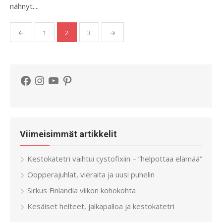
nähnyt....
Artikkelien
←
1
2
3
→
sivutus
Facebook
Instagram
YouTube
Pinterest
Viimeisimmät artikkelit
Kestokatetri vaihtui cystofixiin – ”helpottaa elämää”
Oopperajuhlat, vieraita ja uusi puhelin
Sirkus Finlandia viikon kohokohta
Kesäiset helteet, jalkapalloa ja kestokatetri