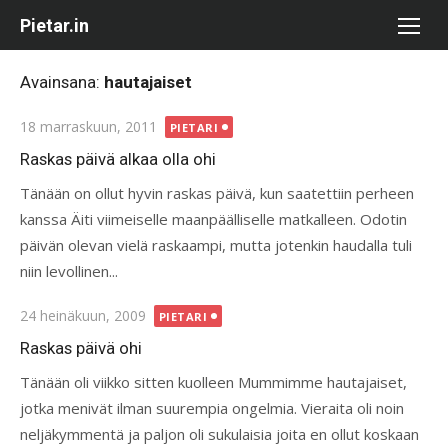
Skip
Pietar.in
to
content
Avainsana:
hautajaiset
Posted
18 marraskuun, 2011
PIETARI
on
Raskas päivä alkaa olla ohi
Tänään on ollut hyvin raskas päivä, kun saatettiin perheen
kanssa Äiti viimeiselle maanpäälliselle matkalleen. Odotin
päivän olevan vielä raskaampi, mutta jotenkin haudalla tuli
niin levollinen...
Posted
24 heinäkuun, 2009
PIETARI
on
Raskas päivä ohi
Tänään oli viikko sitten kuolleen Mummimme hautajaiset,
jotka menivät ilman suurempia ongelmia. Vieraita oli noin
neljäkymmentä ja paljon oli sukulaisia joita en ollut koskaan