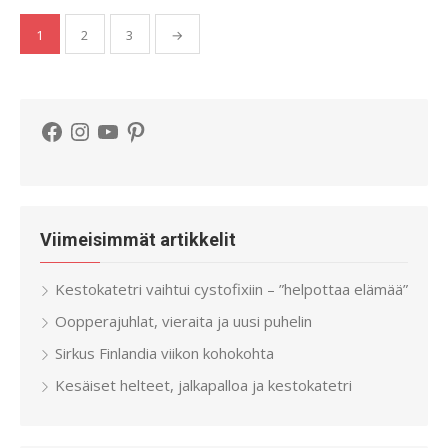
Artikkelien
1
2
3
→
sivutus
Facebook
Instagram
YouTube
Pinterest
Viimeisimmät artikkelit
Kestokatetri vaihtui cystofixiin – ”helpottaa elämää”
Oopperajuhlat, vieraita ja uusi puhelin
Sirkus Finlandia viikon kohokohta
Kesäiset helteet, jalkapalloa ja kestokatetri