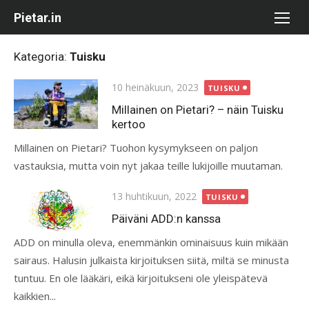
Skip
Pietar.in
to
content
Kategoria:
Tuisku
Posted
10 heinäkuun, 2023
TUISKU
on
Millainen on Pietari? – näin Tuisku
kertoo
Millainen on Pietari? Tuohon kysymykseen on paljon
vastauksia, mutta voin nyt jakaa teille lukijoille muutaman.
Posted
13 huhtikuun, 2022
TUISKU
on
Päiväni ADD:n kanssa
ADD on minulla oleva, enemmänkin ominaisuus kuin mikään
sairaus. Halusin julkaista kirjoituksen siitä, miltä se minusta
tuntuu. En ole lääkäri, eikä kirjoitukseni ole yleispätevä
kaikkien...