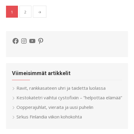
Artikkelien
1
2
→
sivutus
Facebook
Instagram
YouTube
Pinterest
Viimeisimmät artikkelit
Ravit, rankkasateen uhri ja taidetta luolassa
Kestokatetri vaihtui cystofixiin – ”helpottaa elämää”
Oopperajuhlat, vieraita ja uusi puhelin
Sirkus Finlandia viikon kohokohta