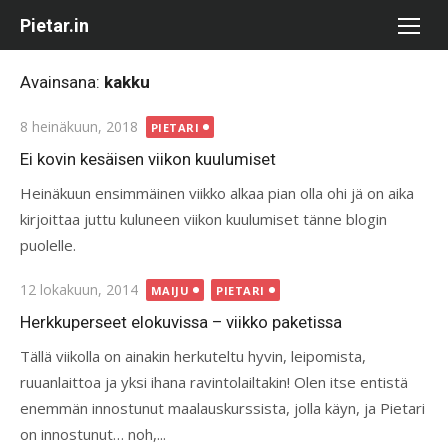
Skip
Pietar.in
to
content
Avainsana:
kakku
Posted
8 heinäkuun, 2018
PIETARI
on
Ei kovin kesäisen viikon kuulumiset
Heinäkuun ensimmäinen viikko alkaa pian olla ohi jä on aika
kirjoittaa juttu kuluneen viikon kuulumiset tänne blogin
puolelle.
Posted
12 lokakuun, 2014
MAIJU
PIETARI
on
Herkkuperseet elokuvissa – viikko paketissa
Tällä viikolla on ainakin herkuteltu hyvin, leipomista,
ruuanlaittoa ja yksi ihana ravintolailtakin! Olen itse entistä
enemmän innostunut maalauskurssista, jolla käyn, ja Pietari
on innostunut… noh,...