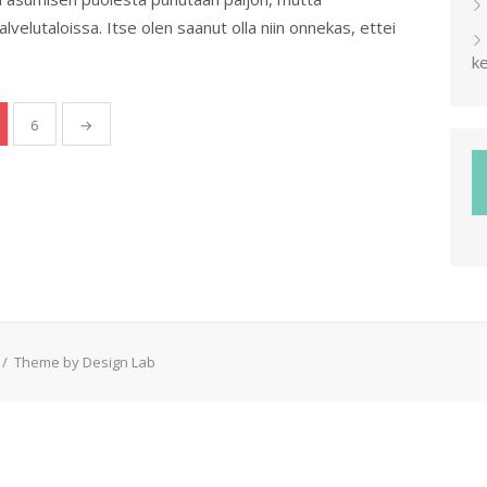
velutaloissa. Itse olen saanut olla niin onnekas, ettei
ke
6
→
/
Theme by Design Lab