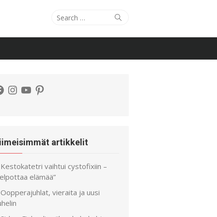
Search
Search
for:
acebook
Instagram
YouTube
Pinterest
iimeisimmät artikkelit
Kestokatetri vaihtui cystofixiin –
helpottaa elämää”
Oopperajuhlat, vieraita ja uusi
helin