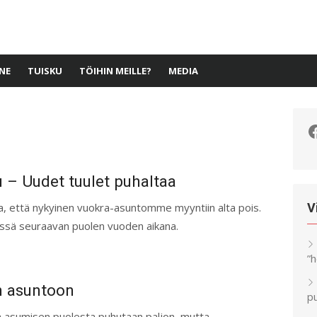
NE
TUISKU
TÖIHIN MEILLE?
MEDIA
F
 – Uudet tuulet puhaltaa
lla, että nykyinen vuokra-asuntomme myyntiin alta pois.
V
dessä seuraavan puolen vuoden aikana.
”
 asuntoon
pu
 asumisen puolesta puhutaan paljon, mutta