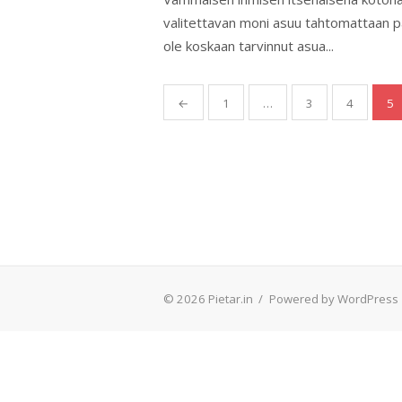
valitettavan moni asuu tahtomattaan pal
ole koskaan tarvinnut asua...
Artikkelien
←
1
…
3
4
5
sivutus
© 2026 Pietar.in
/
Powered by WordPress