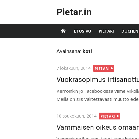
Skip
Pietar.in
to
content
ETUSIVU
PIETARI
DUCHEN
Avainsana:
koti
Posted
7 lokakuun, 2014
PIETARI
on
Vuokrasopimus irtisanottu
Kerroinkin jo Facebookissa viime viiko
Meillä on siis valitettavasti muutto e
Posted
10 toukokuun, 2014
PIETARI
on
Vammaisen oikeus omaan
Vammaisen ihmisen itsenäisenä kotona