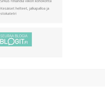
Sirkus Finlandia viikon kohokohta
Kesäiset helteet, jalkapalloa ja
stokatetri