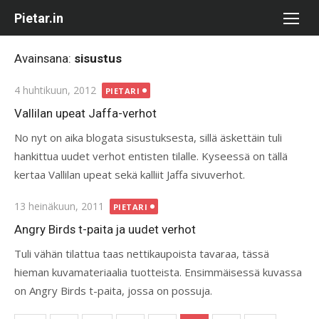
Skip
Pietar.in
to
content
Avainsana:
sisustus
Posted
4 huhtikuun, 2012
PIETARI
on
Vallilan upeat Jaffa-verhot
No nyt on aika blogata sisustuksesta, sillä äskettäin tuli
hankittua uudet verhot entisten tilalle. Kyseessä on tällä
kertaa Vallilan upeat sekä kalliit Jaffa sivuverhot.
Posted
13 heinäkuun, 2011
PIETARI
on
Angry Birds t-paita ja uudet verhot
Tuli vähän tilattua taas nettikaupoista tavaraa, tässä
hieman kuvamateriaalia tuotteista. Ensimmäisessä kuvassa
on Angry Birds t-paita, jossa on possuja.