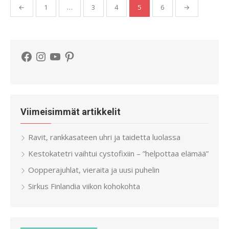
Artikkelien
←
1
…
3
4
5
6
→
sivutus
Facebook
Instagram
YouTube
Pinterest
Viimeisimmät artikkelit
Ravit, rankkasateen uhri ja taidetta luolassa
Kestokatetri vaihtui cystofixiin – ”helpottaa elämää”
Oopperajuhlat, vieraita ja uusi puhelin
Sirkus Finlandia viikon kohokohta