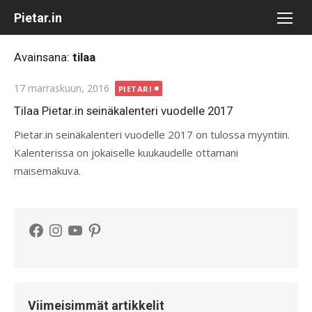
Skip
Pietar.in
to
content
Avainsana:
tilaa
Posted
17 marraskuun, 2016
PIETARI
on
Tilaa Pietar.in seinäkalenteri vuodelle 2017
Pietar.in seinäkalenteri vuodelle 2017 on tulossa myyntiin.
Kalenterissa on jokaiselle kuukaudelle ottamani
maisemakuva.
Facebook
Instagram
YouTube
Pinterest
Viimeisimmät artikkelit