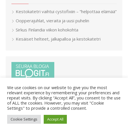
Kestokatetri vaihtui cystofixiin – ”helpottaa elämää”
Oopperajuhlat, vieraita ja uusi puhelin
Sirkus Finlandia viikon kohokohta
Kesäiset helteet, jalkapalloa ja kestokatetri
We use cookies on our website to give you the most
relevant experience by remembering your preferences and
repeat visits. By clicking “Accept All”, you consent to the use
of ALL the cookies. However, you may visit "Cookie
Settings" to provide a controlled consent.
© 2026 Pietar.in
/
Powered by WordPress
/
Theme by Design
Cookie Settings
Accept All
Lab