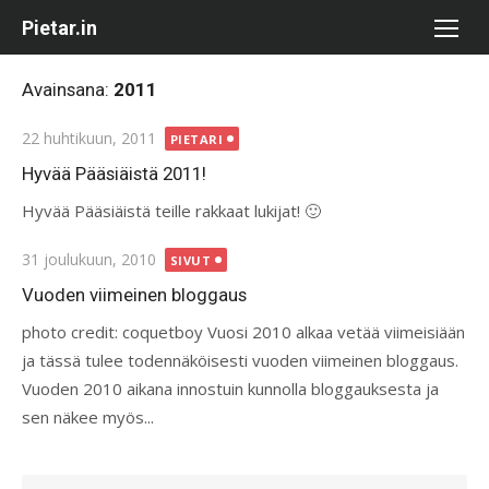
Skip
Pietar.in
to
content
Avainsana:
2011
Posted
22 huhtikuun, 2011
PIETARI
on
Hyvää Pääsiäistä 2011!
Hyvää Pääsiäistä teille rakkaat lukijat! 🙂
Posted
31 joulukuun, 2010
SIVUT
on
Vuoden viimeinen bloggaus
photo credit: coquetboy Vuosi 2010 alkaa vetää viimeisiään
ja tässä tulee todennäköisesti vuoden viimeinen bloggaus.
Vuoden 2010 aikana innostuin kunnolla bloggauksesta ja
sen näkee myös...