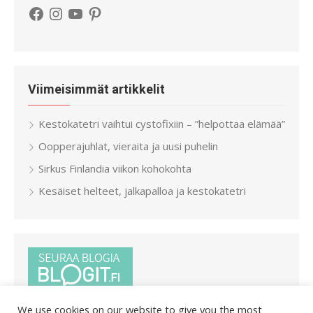
Facebook
Instagram
YouTube
Pinterest
Viimeisimmät artikkelit
Kestokatetri vaihtui cystofixiin – ”helpottaa elämää”
Oopperajuhlat, vieraita ja uusi puhelin
Sirkus Finlandia viikon kohokohta
Kesäiset helteet, jalkapalloa ja kestokatetri
We use cookies on our website to give you the most