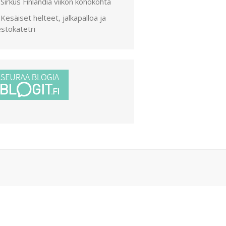
Sirkus Finlandia viikon kohokohta
Kesäiset helteet, jalkapalloa ja
stokatetri