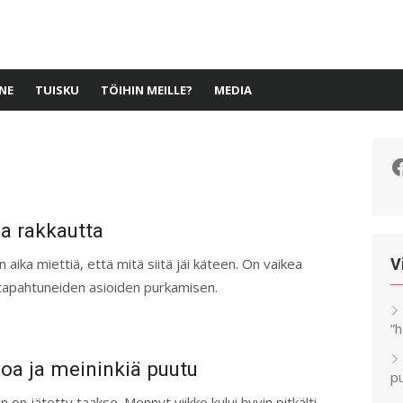
NE
TUISKU
TÖIHIN MEILLE?
MEDIA
F
ja rakkautta
 aika miettiä, että mitä siitä jäi käteen. On vaikea
V
 tapahtuneiden asioiden purkamisen.
”
noa ja meininkiä puutu
pu
n on jätetty taakse. Mennyt viikko kului hyvin pitkälti