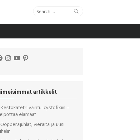
Search
Search
for:
acebook
Instagram
YouTube
Pinterest
iimeisimmät artikkelit
Kestokatetri vaihtui cystofixiin –
helpottaa elämää”
Oopperajuhlat, vieraita ja uusi
helin