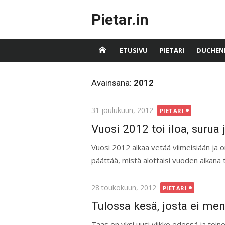
Skip
Pietar.in
to
content
ETUSIVU
PIETARI
DUCHEN
Avainsana:
2012
Posted
31 joulukuun, 2012
PIETARI
on
Vuosi 2012 toi iloa, surua 
Vuosi 2012 alkaa vetää viimeisiään ja on
päättää, mistä alottaisi vuoden aikana
Posted
28 toukokuun, 2012
PIETARI
on
Tulossa kesä, josta ei me
Taas on yksi uusi viikko edessä ja toine