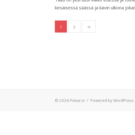
kesäisessä säässä ja kävin ulkona jokais
Artikkelien
1
2
→
sivutus
© 2026 Pietar.in
/
Powered by WordPress