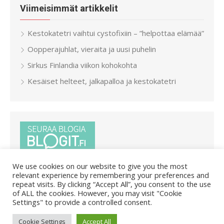
Viimeisimmät artikkelit
Kestokatetri vaihtui cystofixiin – ”helpottaa elämää”
Oopperajuhlat, vieraita ja uusi puhelin
Sirkus Finlandia viikon kohokohta
Kesäiset helteet, jalkapalloa ja kestokatetri
We use cookies on our website to give you the most
relevant experience by remembering your preferences and
repeat visits. By clicking “Accept All”, you consent to the use
of ALL the cookies. However, you may visit "Cookie
Settings" to provide a controlled consent.
© 2026 Pietar.in
/
Powered by WordPress
/
Theme by Design
Cookie Settings
Accept All