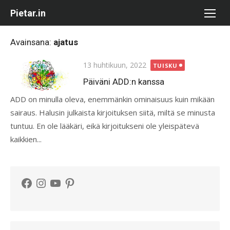
Skip
Pietar.in
to
content
Avainsana:
ajatus
Posted
13 huhtikuun, 2022
TUISKU
on
Päiväni ADD:n kanssa
ADD on minulla oleva, enemmänkin ominaisuus kuin mikään
sairaus. Halusin julkaista kirjoituksen siitä, miltä se minusta
tuntuu. En ole lääkäri, eikä kirjoitukseni ole yleispätevä
kaikkien...
Facebook
Instagram
YouTube
Pinterest