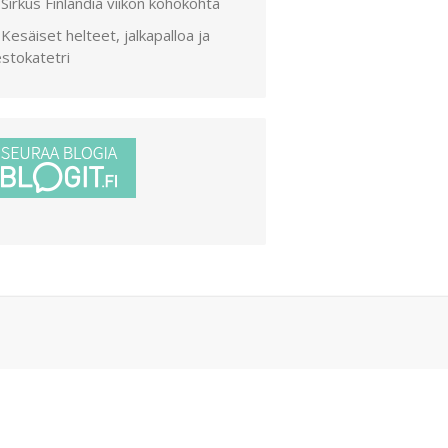
Sirkus Finlandia viikon kohokohta
Kesäiset helteet, jalkapalloa ja
stokatetri