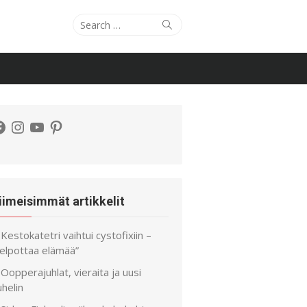
Search
Search
for:
acebook
Instagram
YouTube
Pinterest
iimeisimmät artikkelit
Kestokatetri vaihtui cystofixiin –
helpottaa elämää”
Oopperajuhlat, vieraita ja uusi
helin