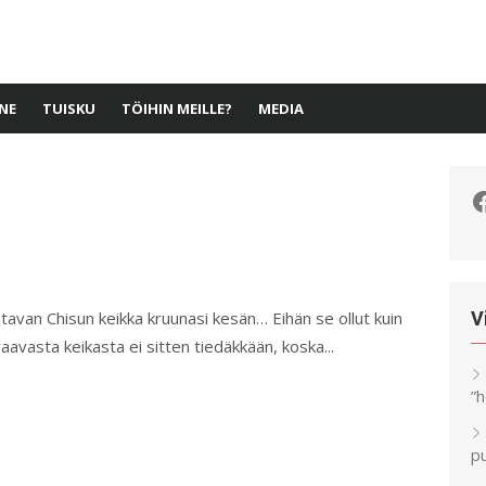
NE
TUISKU
TÖIHIN MEILLE?
MEDIA
F
htavan Chisun keikka kruunasi kesän… Eihän se ollut kuin
V
avasta keikasta ei sitten tiedäkkään, koska...
”
pu