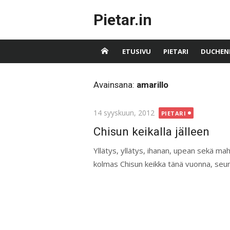
Skip
Pietar.in
to
content
ETUSIVU
PIETARI
DUCHEN
Avainsana:
amarillo
Posted
14 syyskuun, 2012
PIETARI
on
Chisun keikalla jälleen
Yllätys, yllätys, ihanan, upean sekä ma
kolmas Chisun keikka tänä vuonna, seura