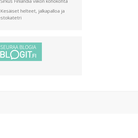
Sirkus Finlandia viikon kohokohta
Kesäiset helteet, jalkapalloa ja
stokatetri