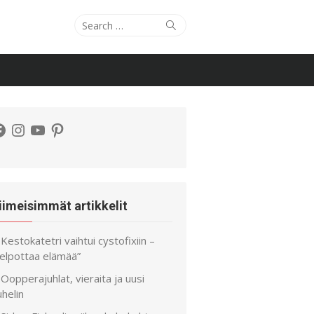
Search
Search
for:
acebook
Instagram
YouTube
Pinterest
iimeisimmät artikkelit
Kestokatetri vaihtui cystofixiin –
helpottaa elämää”
Oopperajuhlat, vieraita ja uusi
helin