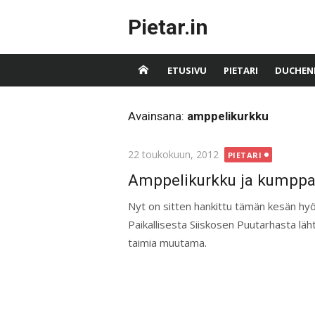
Skip
Pietar.in
to
content
ETUSIVU
PIETARI
DUCHEN
Avainsana:
amppelikurkku
Posted
22 toukokuun, 2012
PIETARI
on
Amppelikurkku ja kumppan
Nyt on sitten hankittu tämän kesän hy
Paikallisesta Siiskosen Puutarhasta lä
taimia muutama.