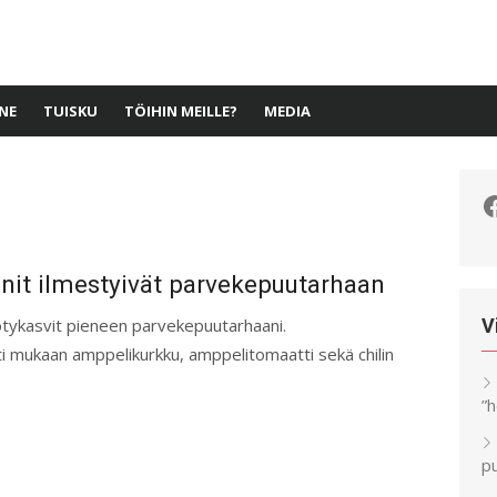
NE
TUISKU
TÖIHIN MEILLE?
MEDIA
F
it ilmestyivät parvekepuutarhaan
ötykasvit pieneen parvekepuutarhaani.
V
hti mukaan amppelikurkku, amppelitomaatti sekä chilin
”
pu