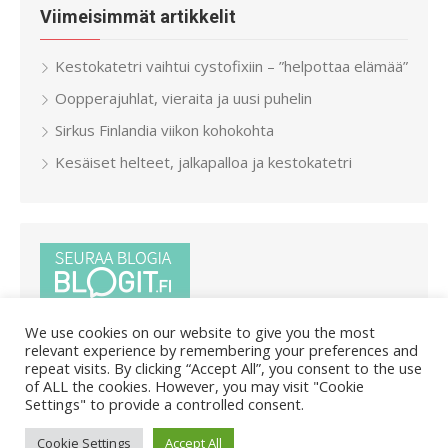
Viimeisimmät artikkelit
Kestokatetri vaihtui cystofixiin – ”helpottaa elämää”
Oopperajuhlat, vieraita ja uusi puhelin
Sirkus Finlandia viikon kohokohta
Kesäiset helteet, jalkapalloa ja kestokatetri
We use cookies on our website to give you the most
relevant experience by remembering your preferences and
repeat visits. By clicking “Accept All”, you consent to the use
of ALL the cookies. However, you may visit "Cookie
Settings" to provide a controlled consent.
© 2026 Pietar.in
/
Powered by WordPress
/
Theme by Design
Cookie Settings
Accept All