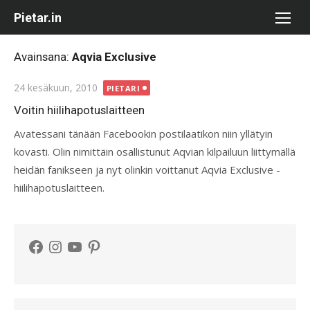
Skip
Pietar.in
to
content
Avainsana:
Aqvia Exclusive
Posted
24 kesäkuun, 2010
PIETARI
on
Voitin hiilihapotuslaitteen
Avatessani tänään Facebookin postilaatikon niin yllätyin
kovasti. Olin nimittäin osallistunut Aqvian kilpailuun liittymällä
heidän fanikseen ja nyt olinkin voittanut Aqvia Exclusive -
hiilihapotuslaitteen.
Facebook
Instagram
YouTube
Pinterest