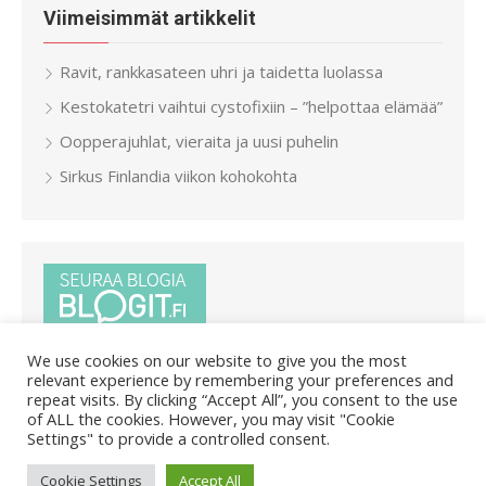
Viimeisimmät artikkelit
Ravit, rankkasateen uhri ja taidetta luolassa
Kestokatetri vaihtui cystofixiin – ”helpottaa elämää”
Oopperajuhlat, vieraita ja uusi puhelin
Sirkus Finlandia viikon kohokohta
We use cookies on our website to give you the most
relevant experience by remembering your preferences and
repeat visits. By clicking “Accept All”, you consent to the use
of ALL the cookies. However, you may visit "Cookie
Settings" to provide a controlled consent.
© 2026 Pietar.in
/
Powered by WordPress
/
Theme by Design
Cookie Settings
Accept All