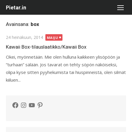
Skip
Pietar.in
to
content
Avainsana:
box
Posted
24 heinäkuun, 2014
MAIJU
on
Kawaii Box-tilauslaatikko/Kawaii Box
Okei, myönnetään. Mie olen hulluna kaikkeen ylisöpöön ja
”turhaan” sälään. Jos tavarat on tehty söpön näköiseksi,
olipa kyse sitten pyyhekumista tai hiuspinneistä, olen silmät
kiiluen...
Facebook
Instagram
YouTube
Pinterest