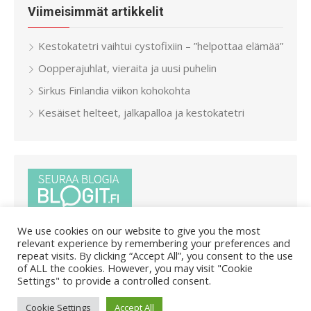
Viimeisimmät artikkelit
Kestokatetri vaihtui cystofixiin – ”helpottaa elämää”
Oopperajuhlat, vieraita ja uusi puhelin
Sirkus Finlandia viikon kohokohta
Kesäiset helteet, jalkapalloa ja kestokatetri
We use cookies on our website to give you the most
relevant experience by remembering your preferences and
repeat visits. By clicking “Accept All”, you consent to the use
of ALL the cookies. However, you may visit "Cookie
Settings" to provide a controlled consent.
© 2026 Pietar.in
/
Powered by WordPress
/
Theme by Design
Cookie Settings
Accept All