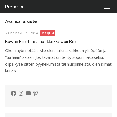
Skip
Pietar.in
to
content
Avainsana:
cute
Posted
24 heinäkuun, 2014
MAIJU
on
Kawaii Box-tilauslaatikko/Kawaii Box
Okei, myönnetään. Mie olen hulluna kaikkeen ylisöpöön ja
”turhaan” sälään. Jos tavarat on tehty söpön näköiseksi,
olipa kyse sitten pyyhekumista tai hiuspinneistä, olen silmät
kiiluen...
Facebook
Instagram
YouTube
Pinterest