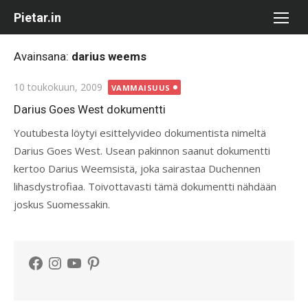
Skip
Pietar.in
to
content
Avainsana:
darius weems
Posted
10 toukokuun, 2009
VAMMAISUUS
on
Darius Goes West dokumentti
Youtubesta löytyi esittelyvideo dokumentista nimeltä
Darius Goes West. Usean pakinnon saanut dokumentti
kertoo Darius Weemsistä, joka sairastaa Duchennen
lihasdystrofiaa. Toivottavasti tämä dokumentti nähdään
joskus Suomessakin.
Facebook
Instagram
YouTube
Pinterest