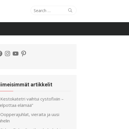
Search
Search
for:
acebook
Instagram
YouTube
Pinterest
iimeisimmät artikkelit
Kestokatetri vaihtui cystofixiin –
helpottaa elämää”
Oopperajuhlat, vieraita ja uusi
helin