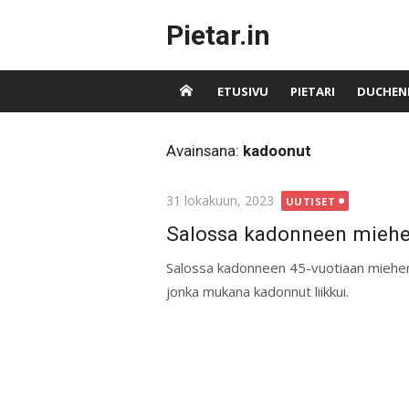
Skip
Pietar.in
to
content
ETUSIVU
PIETARI
DUCHEN
Avainsana:
kadoonut
Posted
31 lokakuun, 2023
UUTISET
on
Salossa kadonneen miehen
Salossa kadonneen 45-vuotiaan miehen e
jonka mukana kadonnut liikkui.