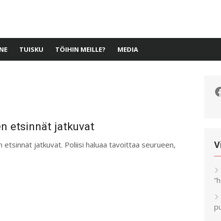
NE
TUISKU
TÖIHIN MEILLE?
MEDIA
F
 etsinnät jatkuvat
tsinnät jatkuvat. Poliisi haluaa tavoittaa seurueen,
V
”
pu