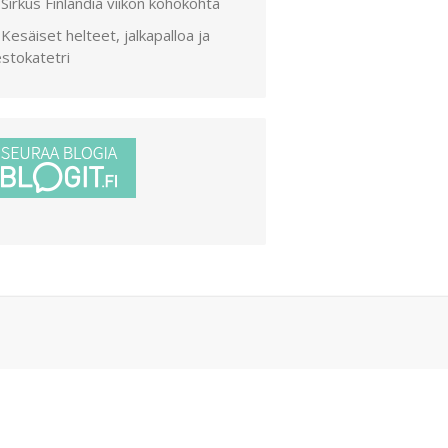
Sirkus Finlandia viikon kohokohta
Kesäiset helteet, jalkapalloa ja
stokatetri