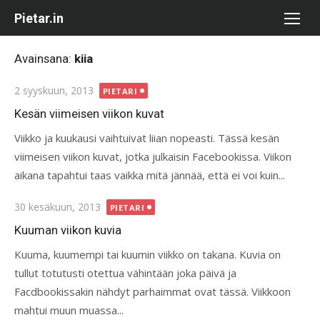
Skip
Pietar.in
to
content
Avainsana:
kiia
Posted
2 syyskuun, 2013
PIETARI
on
Kesän viimeisen viikon kuvat
Viikko ja kuukausi vaihtuivat liian nopeasti. Tässä kesän
viimeisen viikon kuvat, jotka julkaisin Facebookissa. Viikon
aikana tapahtui taas vaikka mitä jännää, että ei voi kuin...
Posted
30 kesäkuun, 2013
PIETARI
on
Kuuman viikon kuvia
Kuuma, kuumempi tai kuumin viikko on takana. Kuvia on
tullut totutusti otettua vähintään joka päivä ja
Facdbookissakin nähdyt parhaimmat ovat tässä. Viikkoon
mahtui muun muassa...