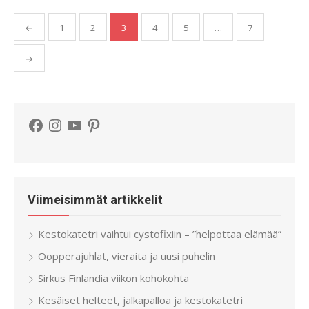
Artikkelien
←
1
2
3
4
5
…
7
sivutus
→
Facebook
Instagram
YouTube
Pinterest
Viimeisimmät artikkelit
Kestokatetri vaihtui cystofixiin – ”helpottaa elämää”
Oopperajuhlat, vieraita ja uusi puhelin
Sirkus Finlandia viikon kohokohta
Kesäiset helteet, jalkapalloa ja kestokatetri