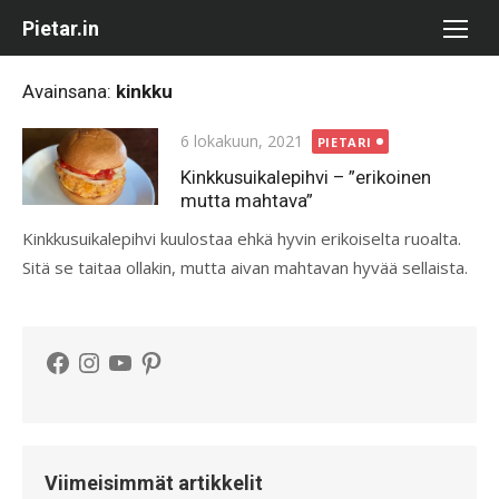
Skip
Pietar.in
to
content
Avainsana:
kinkku
Posted
6 lokakuun, 2021
PIETARI
on
Kinkkusuikalepihvi – ”erikoinen
mutta mahtava”
Kinkkusuikalepihvi kuulostaa ehkä hyvin erikoiselta ruoalta.
Sitä se taitaa ollakin, mutta aivan mahtavan hyvää sellaista.
Facebook
Instagram
YouTube
Pinterest
Viimeisimmät artikkelit