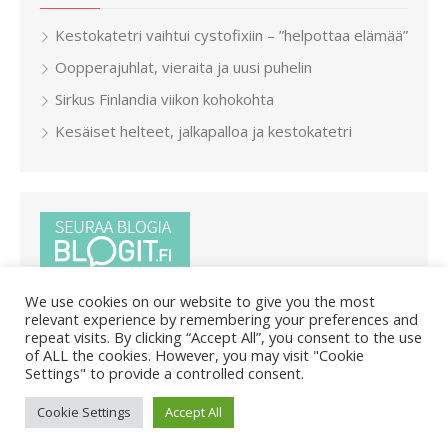
Kestokatetri vaihtui cystofixiin – ”helpottaa elämää”
Oopperajuhlat, vieraita ja uusi puhelin
Sirkus Finlandia viikon kohokohta
Kesäiset helteet, jalkapalloa ja kestokatetri
We use cookies on our website to give you the most
relevant experience by remembering your preferences and
repeat visits. By clicking “Accept All”, you consent to the use
of ALL the cookies. However, you may visit "Cookie
Settings" to provide a controlled consent.
© 2026 Pietar.in
/
Powered by WordPress
/
Theme by Design
Cookie Settings
Accept All
Lab