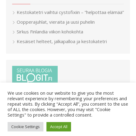
Kestokatetri vaihtui cystofixiin – ”helpottaa elämää”
Oopperajuhlat, vieraita ja uusi puhelin
Sirkus Finlandia viikon kohokohta
Kesäiset helteet, jalkapalloa ja kestokatetri
We use cookies on our website to give you the most
relevant experience by remembering your preferences and
repeat visits. By clicking “Accept All”, you consent to the use
of ALL the cookies. However, you may visit "Cookie
Settings" to provide a controlled consent.
© 2026 Pietar.in
/
Powered by WordPress
/
Theme by Design
Cookie Settings
Accept All
Lab