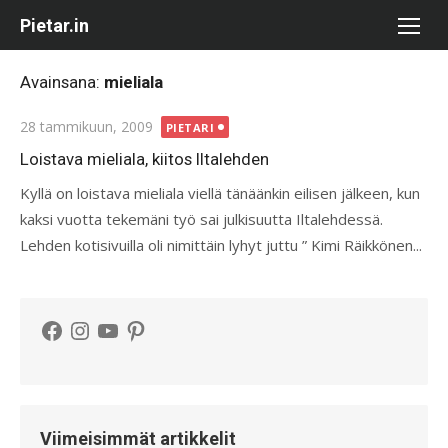
Skip
Pietar.in
to
content
Avainsana:
mieliala
Posted
28 tammikuun, 2009
PIETARI
on
Loistava mieliala, kiitos Iltalehden
Kyllä on loistava mieliala viellä tänäänkin eilisen jälkeen, kun
kaksi vuotta tekemäni työ sai julkisuutta Iltalehdessä.
Lehden kotisivuilla oli nimittäin lyhyt juttu ” Kimi Räikkönen...
Facebook
Instagram
YouTube
Pinterest
Viimeisimmät artikkelit