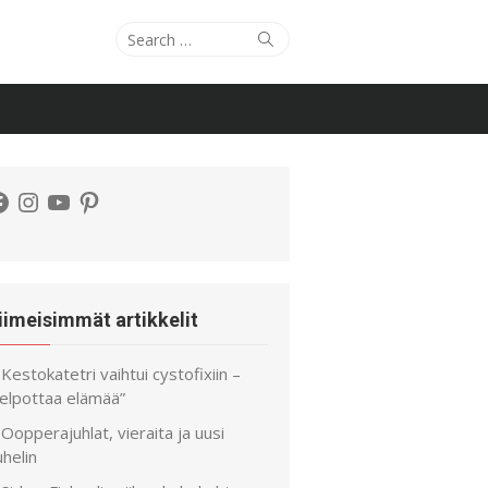
Search
Search
for:
acebook
Instagram
YouTube
Pinterest
iimeisimmät artikkelit
Kestokatetri vaihtui cystofixiin –
helpottaa elämää”
Oopperajuhlat, vieraita ja uusi
helin