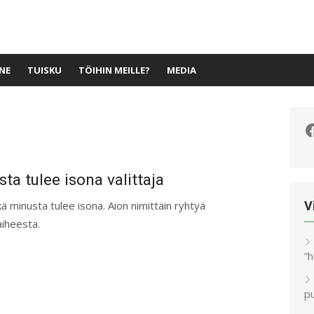
NE
TUISKU
TÖIHIN MEILLE?
MEDIA
F
a tulee isona valittaja
kä minusta tulee isona. Aion nimittäin ryhtyä
V
aiheesta.
”
pu