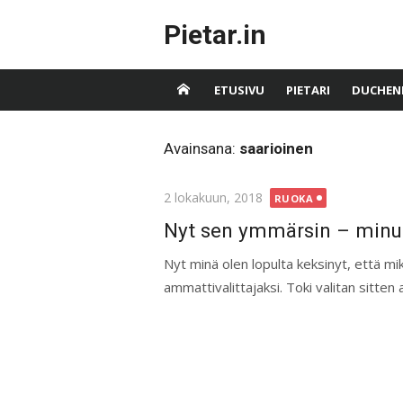
Skip
Pietar.in
to
content
ETUSIVU
PIETARI
DUCHEN
Avainsana:
saarioinen
Posted
2 lokakuun, 2018
RUOKA
on
Nyt sen ymmärsin – minust
Nyt minä olen lopulta keksinyt, että mi
ammattivalittajaksi. Toki valitan sitten 