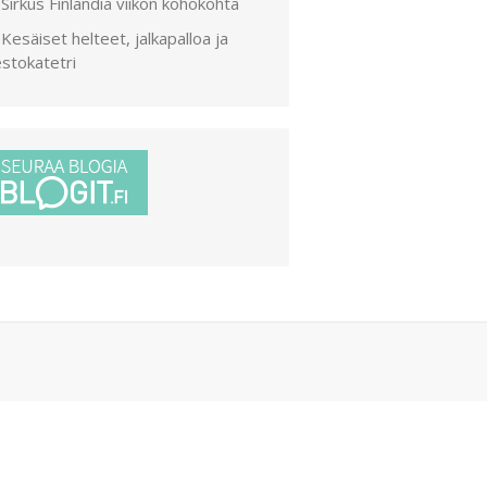
Sirkus Finlandia viikon kohokohta
Kesäiset helteet, jalkapalloa ja
stokatetri