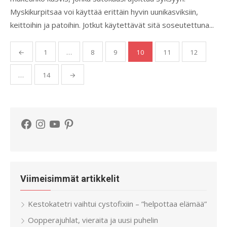
Myskikurpitsaa voi käyttää erittäin hyvin uunikasviksiin,
keittoihin ja patoihin. Jotkut käytettävät sitä soseutettuna...
Artikkelien
←
1
…
8
9
10
11
12
sivutus
…
14
→
Facebook
Instagram
YouTube
Pinterest
Viimeisimmät artikkelit
Kestokatetri vaihtui cystofixiin – ”helpottaa elämää”
Oopperajuhlat, vieraita ja uusi puhelin