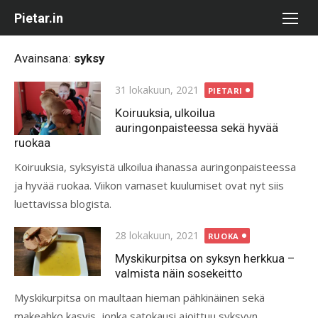
Skip
Pietar.in
to
content
Avainsana:
syksy
Posted
31 lokakuun, 2021
PIETARI
on
Koiruuksia, ulkoilua
auringonpaisteessa sekä hyvää
ruokaa
Koiruuksia, syksyistä ulkoilua ihanassa auringonpaisteessa
ja hyvää ruokaa. Viikon vamaset kuulumiset ovat nyt siis
luettavissa blogista.
Posted
28 lokakuun, 2021
RUOKA
on
Myskikurpitsa on syksyn herkkua –
valmista näin sosekeitto
Myskikurpitsa on maultaan hieman pähkinäinen sekä
makeahko kasvis, jonka satokausi ajoittuu syksyyn.