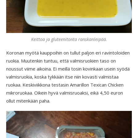
Keittoa ja gluteenitonta ranskanleipää.
Koronan myötä kauppoihin on tullut paljon eri ravintoloiden
ruokia. Muutenkin tuntuu, että valmisruokien taso on
noussut viime aikoina. Ei meillä tosin kovinkaan usein syödä
valmisruokia, koska tykkään itse niin kovasti valmistaa
ruokaa. Keskiviikkona testasin Amarillon Texican Chicken
mikroruokaa. Oikein hyvä valmisruoaksi, eikä 4,50 euron
ollut mitenkään paha.