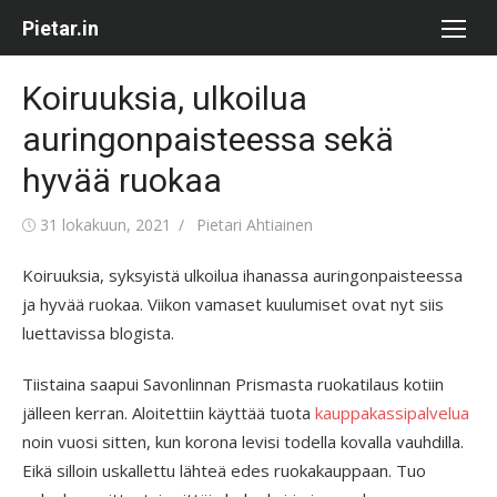
Skip
Pietar.in
to
content
Koiruuksia, ulkoilua
auringonpaisteessa sekä
hyvää ruokaa
Posted
Author
31 lokakuun, 2021
Pietari Ahtiainen
on
Koiruuksia, syksyistä ulkoilua ihanassa auringonpaisteessa
ja hyvää ruokaa. Viikon vamaset kuulumiset ovat nyt siis
luettavissa blogista.
Tiistaina saapui Savonlinnan Prismasta ruokatilaus kotiin
jälleen kerran. Aloitettiin käyttää tuota
kauppakassipalvelua
noin vuosi sitten, kun korona levisi todella kovalla vauhdilla.
Eikä silloin uskallettu lähteä edes ruokakauppaan. Tuo