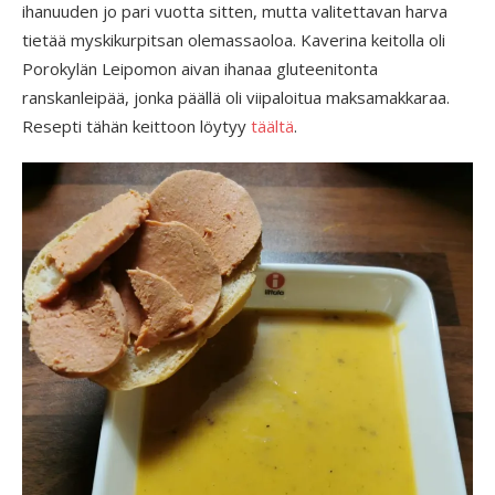
ihanuuden jo pari vuotta sitten, mutta valitettavan harva
tietää myskikurpitsan olemassaoloa. Kaverina keitolla oli
Porokylän Leipomon aivan ihanaa gluteenitonta
ranskanleipää, jonka päällä oli viipaloitua maksamakkaraa.
Resepti tähän keittoon löytyy
täältä
.