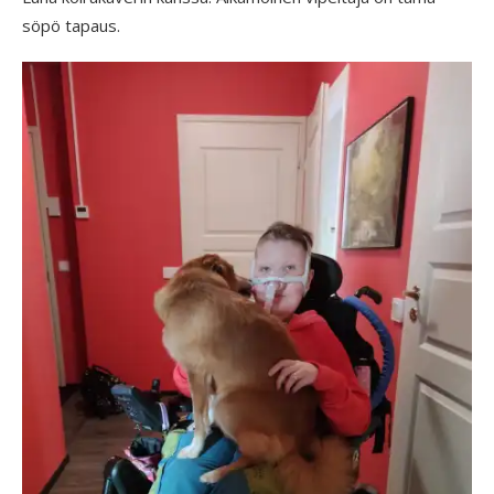
söpö tapaus.