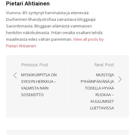
Pietari Ahtiainen
Vuonna -85 syntynyt harvinaista ja etenevää
Duchennen lihasdystrofiaa sairastava bloggaaja
Savonlinnasta. Bloggaan elämästä vammaisen
henkilön näkökulmasta. Yritän omalta osaltani tehdä
maailmasta edes vähän paremman.
View all posts by
Pietari Ahtiainen
Artikkelien
Previous Post
Next Post
selaus
MYSKIKURPITSA ON
MUISTOJA
SYKSYN HERKKUA –
PYHÄINPÄIVÄNÄ JA
VALMISTA NÄIN
TODELLA HYVÄÄ
SOSEKEITTO
RUOKAA –
KUULUMISET
LUETTAVISSA