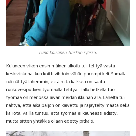
Luna koiranen Tuiskun sylissä.
Kuluneen viikon ensimmäinen ulkoilu tuli tehtyä vasta
keskiviikkona, kun koitti vihdoin vähän parempi keli. Samalla
tuli nähtyä lähemmin, että mitä kaikkea on saatu
runkovesiputkien työmaalla tehtyä. Tällä hetkellä tuo
työmaa on menossa aivan meidän ikkunan alla. Läheltä tuli
nähtyä, että aika paljon on kaivettu ja räjäytelty maata sekä
kalliota. Välillä tuntuu, että työmaa ei kauheasti edisty,
mutta sitten yhtäkkiä ollaan edetty pitkälti.