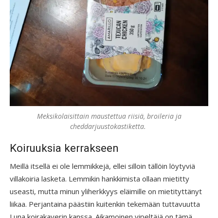
Meksikolaisittain maustettua riisiä, broileria ja
cheddarjuustokastiketta.
Koiruuksia kerrakseen
Meillä itsellä ei ole lemmikkejä, ellei silloin tällöin löytyviä
villakoiria lasketa. Lemmikin hankkimista ollaan mietitty
useasti, mutta minun yliherkkyys eläimille on mietityttänyt
liikaa. Perjantaina päästiin kuitenkin tekemään tuttavuutta
Luna koirakaverin kanssa. Aikamoinen vipeltäjä on tämä