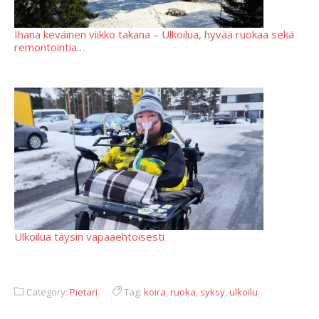
Ihana keväinen viikko takana – Ulkoilua, hyvää ruokaa sekä
remontointia…
Ulkoilua täysin vapaaehtoisesti
Category:
Pietari
Tag:
koira
,
ruoka
,
syksy
,
ulkoilu