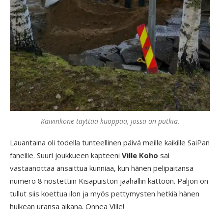
Kaivinkone täyttää kuoppaa, jossa on putkia.
Lauantaina oli todella tunteellinen päivä meille kaikille SaiPan
faneille. Suuri joukkueen kapteeni
Ville Koho
sai
vastaanottaa ansaittua kunniaa, kun hänen pelipaitansa
numero 8 nostettiin Kisapuiston jäähallin kattoon. Paljon on
tullut siis koettua ilon ja myös pettymysten hetkiä hänen
huikean uransa aikana. Onnea Ville!