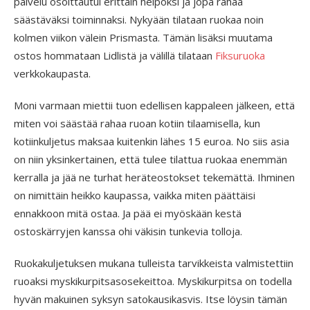
palvelu osoittautui erittäin helpoksi ja jopa rahaa
säästäväksi toiminnaksi. Nykyään tilataan ruokaa noin
kolmen viikon välein Prismasta. Tämän lisäksi muutama
ostos hommataan Lidlistä ja välillä tilataan
Fiksuruoka
verkkokaupasta.
Moni varmaan miettii tuon edellisen kappaleen jälkeen, että
miten voi säästää rahaa ruoan kotiin tilaamisella, kun
kotiinkuljetus maksaa kuitenkin lähes 15 euroa. No siis asia
on niin yksinkertainen, että tulee tilattua ruokaa enemmän
kerralla ja jää ne turhat heräteostokset tekemättä. Ihminen
on nimittäin heikko kaupassa, vaikka miten päättäisi
ennakkoon mitä ostaa. Ja pää ei myöskään kestä
ostoskärryjen kanssa ohi väkisin tunkevia tolloja.
Ruokakuljetuksen mukana tulleista tarvikkeista valmistettiin
ruoaksi myskikurpitsasosekeittoa. Myskikurpitsa on todella
hyvän makuinen syksyn satokausikasvis. Itse löysin tämän