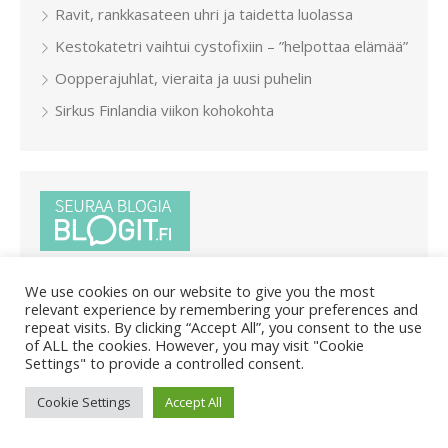
Ravit, rankkasateen uhri ja taidetta luolassa
Kestokatetri vaihtui cystofixiin – ”helpottaa elämää”
Oopperajuhlat, vieraita ja uusi puhelin
Sirkus Finlandia viikon kohokohta
We use cookies on our website to give you the most
relevant experience by remembering your preferences and
repeat visits. By clicking “Accept All”, you consent to the use
of ALL the cookies. However, you may visit "Cookie
Settings" to provide a controlled consent.
© 2026 Pietar.in
/
Powered by WordPress
/
Theme by Design
Lab
Cookie Settings
Accept All