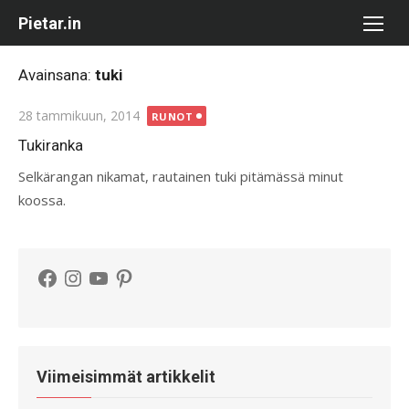
Skip
Pietar.in
to
content
Avainsana:
tuki
Posted
28 tammikuun, 2014
RUNOT
on
Tukiranka
Selkärangan nikamat, rautainen tuki pitämässä minut
koossa.
Facebook
Instagram
YouTube
Pinterest
Viimeisimmät artikkelit