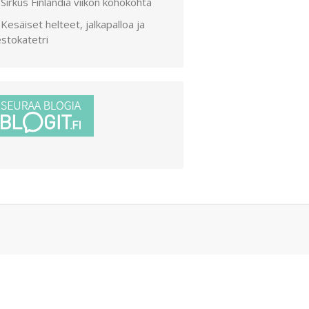
Sirkus Finlandia viikon kohokohta
Kesäiset helteet, jalkapalloa ja
stokatetri