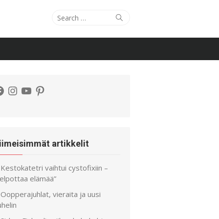
Search
Search
for:
acebook
Instagram
YouTube
Pinterest
iimeisimmät artikkelit
Kestokatetri vaihtui cystofixiin –
helpottaa elämää”
Oopperajuhlat, vieraita ja uusi
helin