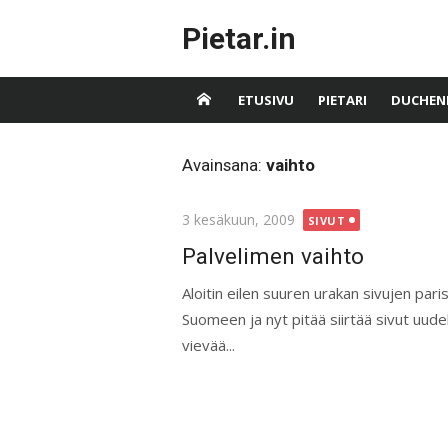
Skip
Pietar.in
to
content
ETUSIVU
PIETARI
DUCHEN
Avainsana:
vaihto
Posted
3 kesäkuun, 2009
SIVUT
on
Palvelimen vaihto
Aloitin eilen suuren urakan sivujen pari
Suomeen ja nyt pitää siirtää sivut uudel
vievää...