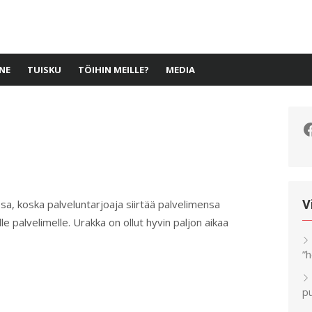
NE
TUISKU
TÖIHIN MEILLE?
MEDIA
F
ssa, koska palveluntarjoaja siirtää palvelimensa
V
le palvelimelle. Urakka on ollut hyvin paljon aikaa
”
pu