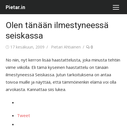
Skip
Pietar.in
to
content
Olen tänään ilmestyneessä
seiskassa
Posted
Author
17 kesäkuun, 2009
Pietari Ahtiainen
0
on
No niin, nyt kerron lisää haastattelusta, joka minusta tehtiin
viime viikolla. Eli tämä kyseinen haastattelu on tänään
ilmestyneessä Seiskassa. Jutun tarkoituksena on antaa
toivoa muille ja näyttää, että tämmöinenkin elämä voi olla
arvokasta. Kannattaa siis lukea.
Tweet