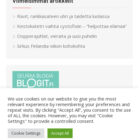
Viimeisimmät artikkelit
Ravit, rankkasateen uhri ja taidetta luolassa
Kestokatetri vaihtui cystofixiin – ”helpottaa elämää”
Oopperajuhlat, vieraita ja uusi puhelin
Sirkus Finlandia viikon kohokohta
We use cookies on our website to give you the most
relevant experience by remembering your preferences and
repeat visits. By clicking “Accept All”, you consent to the use
of ALL the cookies. However, you may visit "Cookie
Settings" to provide a controlled consent.
© 2026 Pietar.in
/
Powered by WordPress
/
Theme by Design
Cookie Settings
Accept All
Lab