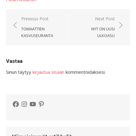
Artikkelien
Previous Post
Next Post
selaus
TOMAATTIEN
NYT ON UUSI
KASVUSEURANTA
ULKOASU
Vastaa
Sinun täytyy
kirjautua sisään
kommentoidaksesi.
Facebook
Instagram
YouTube
Pinterest