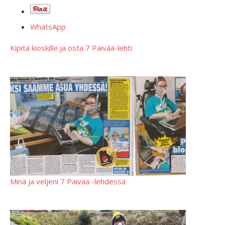
WhatsApp
Kipitä kioskille ja osta 7 Päivää-lehti
Minä ja veljeni 7 Päivää -lehdessä