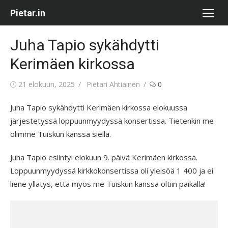
Skip
Pietar.in
to
content
Juha Tapio sykähdytti
Kerimäen kirkossa
Posted
Author
21 elokuun, 2025
Pietari Ahtiainen
0
on
Juha Tapio sykähdytti Kerimäen kirkossa elokuussa
järjestetyssä loppuunmyydyssä konsertissa. Tietenkin me
olimme Tuiskun kanssa siellä.
Juha Tapio esiintyi elokuun 9. päivä Kerimäen kirkossa.
Loppuunmyydyssä kirkkokonsertissa oli yleisöä 1 400 ja ei
liene yllätys, että myös me Tuiskun kanssa oltiin paikalla!