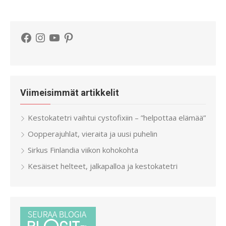
Facebook
Instagram
YouTube
Pinterest
Viimeisimmät artikkelit
Kestokatetri vaihtui cystofixiin – ”helpottaa elämää”
Oopperajuhlat, vieraita ja uusi puhelin
Sirkus Finlandia viikon kohokohta
Kesäiset helteet, jalkapalloa ja kestokatetri