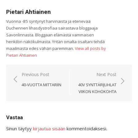
Pietari Ahtiainen
Vuonna -85 syntynyt harvinaista ja etenevää
Duchennen lihasdystrofiaa sairastava bloggaaja
Savonlinnasta. Bloggaan elämästä vammaisen
henkilön näkökulmasta. Yritän omalta osaltani tehdä
maailmasta edes vähän paremman.
View all posts by
Pietari Ahtiainen
Artikkelien
Previous Post
Next Post
selaus
40-VUOTTA MITTARIIN
40V SYNTTÄRIJUHLAT
VIIKON KOHOKOHTA
Vastaa
Sinun täytyy
kirjautua sisään
kommentoidaksesi.