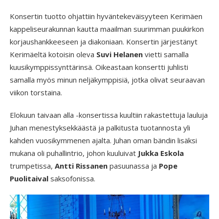
Konsertin tuotto ohjattiin hyväntekeväisyyteen Kerimäen
kappeliseurakunnan kautta maailman suurimman puukirkon
korjaushankkeeseen ja diakoniaan. Konsertin järjestänyt
Kerimäeltä kotoisin oleva
Suvi
Helanen
vietti samalla
kuusikymppissynttärinsä. Oikeastaan konsertti juhlisti
samalla myös minun neljäkymppisiä, jotka olivat seuraavan
viikon torstaina.
Elokuun taivaan alla -konsertissa kuultiin rakastettuja lauluja
Juhan menestyksekkäästä ja palkitusta tuotannosta yli
kahden vuosikymmenen ajalta. Juhan oman bändin lisäksi
mukana oli puhallintrio, johon kuuluivat
Jukka
Eskola
trumpetissa,
Antti
Rissanen
pasuunassa ja
Pope
Puolitaival
saksofonissa.