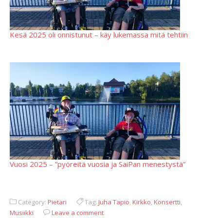
Kesä 2025 oli onnistunut – käy lukemassa mitä tehtiin
Vuosi 2025 – ”pyöreitä vuosia ja SaiPan menestystä”
Category:
Pietari
Tag:
Juha Tapio
,
Kirkko
,
Konsertti
,
Musiikki
Leave a comment