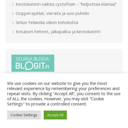
Kestokatetri vaihtui cystofixiin – ”helpottaa elämää”
Oopperajuhlat, vieraita ja uusi puhelin
Sirkus Finlandia viikon kohokohta
Kesäiset helteet, jalkapalloa ja kestokatetri
We use cookies on our website to give you the most
relevant experience by remembering your preferences and
repeat visits. By clicking “Accept All”, you consent to the use
of ALL the cookies. However, you may visit "Cookie
Settings" to provide a controlled consent.
© 2026 Pietar.in
/
Powered by WordPress
/
Theme by Design
Lab
Cookie Settings
Accept All