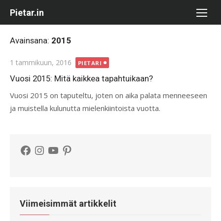
Skip
Pietar.in
to
content
Avainsana:
2015
Posted
1 tammikuun, 2016
PIETARI
on
Vuosi 2015: Mitä kaikkea tapahtuikaan?
Vuosi 2015 on taputeltu, joten on aika palata menneeseen
ja muistella kulunutta mielenkiintoista vuotta.
Facebook
Instagram
YouTube
Pinterest
Viimeisimmät artikkelit