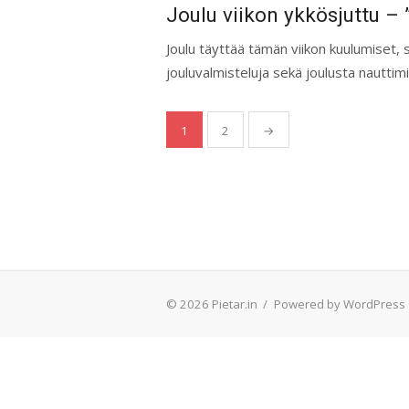
on
Joulu viikon ykkösjuttu – 
Joulu täyttää tämän viikon kuulumiset, 
jouluvalmisteluja sekä joulusta nauttimista
Artikkelien
1
2
→
sivutus
© 2026 Pietar.in
/
Powered by WordPress