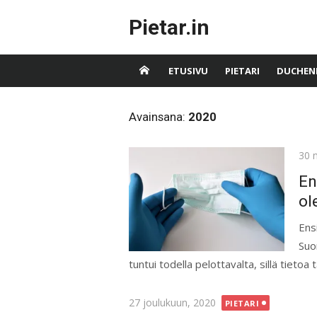
Skip
Pietar.in
to
content
ETUSIVU
PIETARI
DUCHEN
Avainsana:
2020
Pos
30 
on
En
ol
Ens
Suo
tuntui todella pelottavalta, sillä tietoa 
Posted
27 joulukuun, 2020
PIETARI