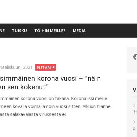
NE
TUISKU
TÖIHIN MEILLE?
MEDIA
F
ted
maaliskuun, 2021
PIETARI
simmäinen korona vuosi – ”näin
en sen kokenut”
V
immäinen korona vuosi on takana. Korona iski meille
meen kovalla voimalla noin vuosi sitten. Alkuun tilanne
”
tästä salakavalasta viruksesta ei...
pu