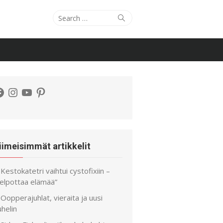
Search
Search
for:
acebook
Instagram
YouTube
Pinterest
iimeisimmät artikkelit
Kestokatetri vaihtui cystofixiin –
helpottaa elämää”
Oopperajuhlat, vieraita ja uusi
helin