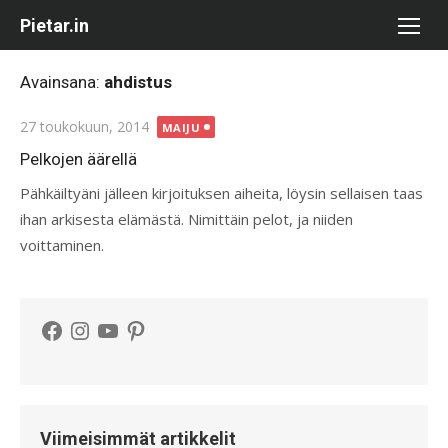
Skip
Pietar.in
to
content
Avainsana:
ahdistus
Posted
27 toukokuun, 2014
MAIJU
on
Pelkojen äärellä
Pähkäiltyäni jälleen kirjoituksen aiheita, löysin sellaisen taas
ihan arkisesta elämästä. Nimittäin pelot, ja niiden
voittaminen.
Facebook
Instagram
YouTube
Pinterest
Viimeisimmät artikkelit