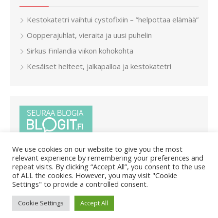
Kestokatetri vaihtui cystofixiin – ”helpottaa elämää”
Oopperajuhlat, vieraita ja uusi puhelin
Sirkus Finlandia viikon kohokohta
Kesäiset helteet, jalkapalloa ja kestokatetri
We use cookies on our website to give you the most
relevant experience by remembering your preferences and
repeat visits. By clicking “Accept All”, you consent to the use
of ALL the cookies. However, you may visit "Cookie
Settings" to provide a controlled consent.
© 2026 Pietar.in
/
Powered by WordPress
/
Theme by Design
Cookie Settings
Accept All
Lab