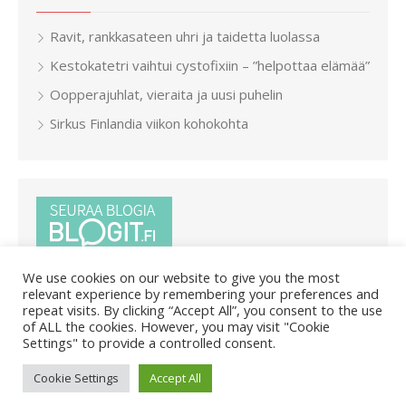
Ravit, rankkasateen uhri ja taidetta luolassa
Kestokatetri vaihtui cystofixiin – ”helpottaa elämää”
Oopperajuhlat, vieraita ja uusi puhelin
Sirkus Finlandia viikon kohokohta
We use cookies on our website to give you the most
relevant experience by remembering your preferences and
repeat visits. By clicking “Accept All”, you consent to the use
of ALL the cookies. However, you may visit "Cookie
Settings" to provide a controlled consent.
© 2026 Pietar.in
/
Powered by WordPress
/
Theme by Design
Cookie Settings
Accept All
Lab