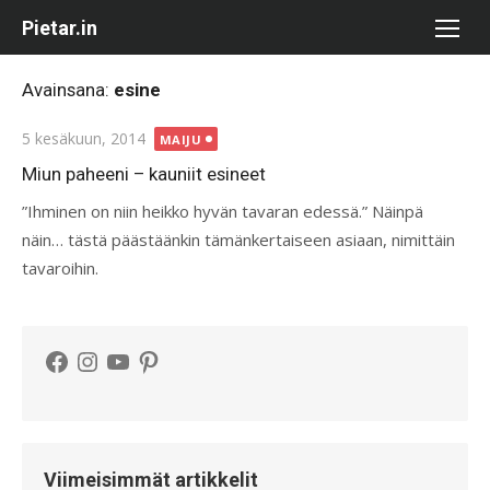
Skip
Pietar.in
to
content
Avainsana:
esine
Posted
5 kesäkuun, 2014
MAIJU
on
Miun paheeni – kauniit esineet
”Ihminen on niin heikko hyvän tavaran edessä.” Näinpä
näin… tästä päästäänkin tämänkertaiseen asiaan, nimittäin
tavaroihin.
Facebook
Instagram
YouTube
Pinterest
Viimeisimmät artikkelit