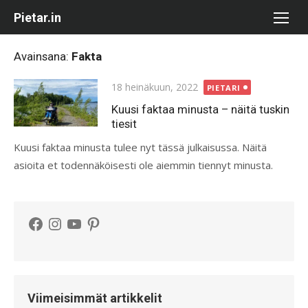
Skip
Pietar.in
to
content
Avainsana:
Fakta
Posted
18 heinäkuun, 2022
PIETARI
on
Kuusi faktaa minusta – näitä tuskin
tiesit
Kuusi faktaa minusta tulee nyt tässä julkaisussa. Näitä
asioita et todennäköisesti ole aiemmin tiennyt minusta.
Facebook
Instagram
YouTube
Pinterest
Viimeisimmät artikkelit