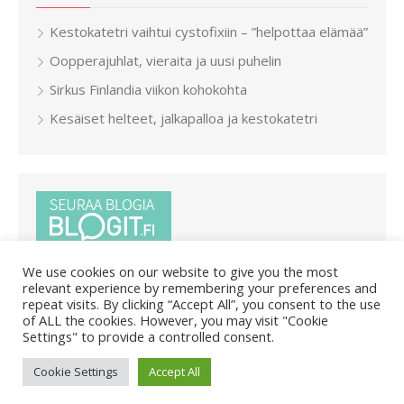
Kestokatetri vaihtui cystofixiin – ”helpottaa elämää”
Oopperajuhlat, vieraita ja uusi puhelin
Sirkus Finlandia viikon kohokohta
Kesäiset helteet, jalkapalloa ja kestokatetri
We use cookies on our website to give you the most
relevant experience by remembering your preferences and
repeat visits. By clicking “Accept All”, you consent to the use
of ALL the cookies. However, you may visit "Cookie
Settings" to provide a controlled consent.
© 2026 Pietar.in
/
Powered by WordPress
/
Theme by Design
Cookie Settings
Accept All
Lab