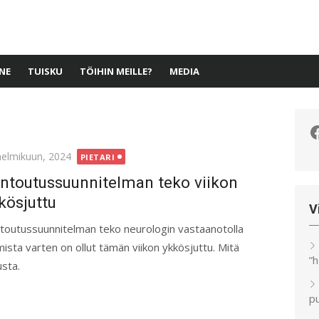
NE
TUISKU
TÖIHIN MEILLE?
MEDIA
F
ted
helmikuun, 2024
PIETARI
ntoutussuunnitelman teko viikon
kösjuttu
V
toutussuunnitelman teko neurologin vastaanotolla
sta varten on ollut tämän viikon ykkösjuttu. Mitä
”
usta.
pu