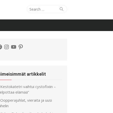
Search
Search
for:
acebook
Instagram
YouTube
Pinterest
iimeisimmät artikkelit
Kestokatetri vaihtui cystofixiin –
helpottaa elämää”
Oopperajuhlat, vieraita ja uusi
helin