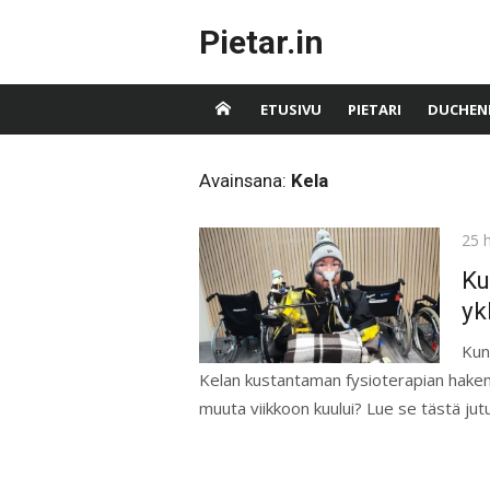
Skip
Pietar.in
to
content
ETUSIVU
PIETARI
DUCHEN
Avainsana:
Kela
Pos
25 
on
Ku
yk
Kun
Kelan kustantaman fysioterapian hakemi
muuta viikkoon kuului? Lue se tästä jut