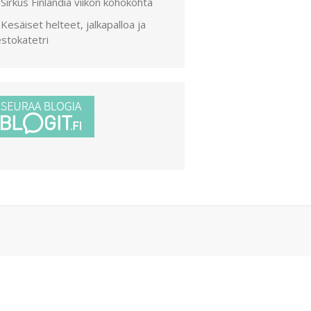
Sirkus Finlandia viikon kohokohta
Kesäiset helteet, jalkapalloa ja
stokatetri