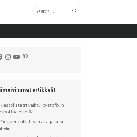
Search
Search
for:
acebook
Instagram
YouTube
Pinterest
iimeisimmät artikkelit
Kestokatetri vaihtui cystofixiin –
helpottaa elämää”
Oopperajuhlat, vieraita ja uusi
helin