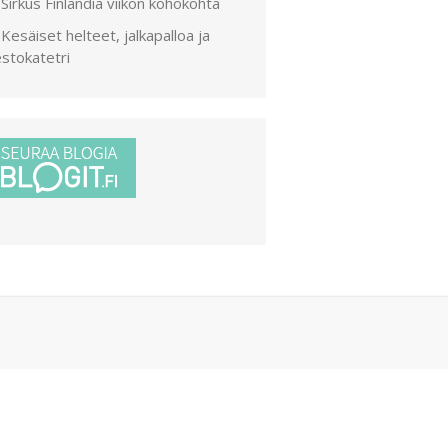
Sirkus Finlandia viikon kohokohta
Kesäiset helteet, jalkapalloa ja
stokatetri