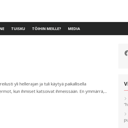
NE
TUISKU
TÖIHIN MEILLE?
MEDIA
F
ilusti yli hellerajan ja tuli käytyä paikallisella
V
 hermot, kun ihmiset katsoivat ihmeissään. En ymmärrä,...
”
pu