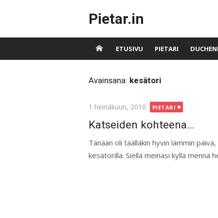
Skip
Pietar.in
to
content
ETUSIVU
PIETARI
DUCHEN
Avainsana:
kesätori
Posted
1 heinäkuun, 2010
PIETARI
on
Katseiden kohteena…
Tänään oli täälläkin hyvin lämmin päivä, re
kesätorilla. Siellä meinasi kyllä mennä