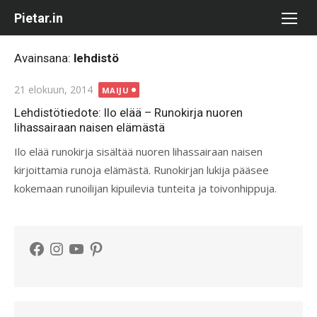
Skip
Pietar.in
to
content
Avainsana:
lehdistö
Posted
21 elokuun, 2014
MAIJU
on
Lehdistötiedote: Ilo elää – Runokirja nuoren
lihassairaan naisen elämästä
Ilo elää runokirja sisältää nuoren lihassairaan naisen
kirjoittamia runoja elämästä. Runokirjan lukija pääsee
kokemaan runoilijan kipuilevia tunteita ja toivonhippuja.
Facebook
Instagram
YouTube
Pinterest