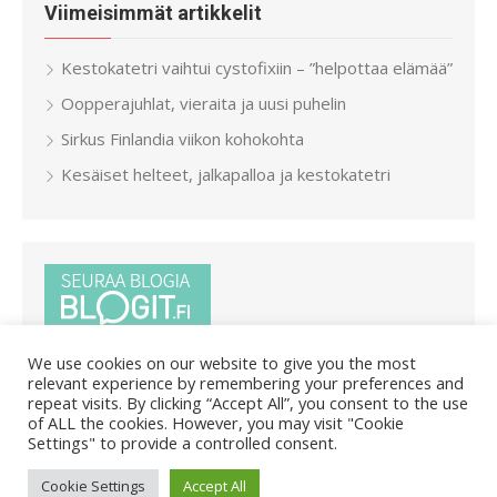
Viimeisimmät artikkelit
Kestokatetri vaihtui cystofixiin – ”helpottaa elämää”
Oopperajuhlat, vieraita ja uusi puhelin
Sirkus Finlandia viikon kohokohta
Kesäiset helteet, jalkapalloa ja kestokatetri
We use cookies on our website to give you the most
relevant experience by remembering your preferences and
repeat visits. By clicking “Accept All”, you consent to the use
of ALL the cookies. However, you may visit "Cookie
Settings" to provide a controlled consent.
© 2026 Pietar.in
/
Powered by WordPress
/
Theme by Design
Cookie Settings
Accept All
Lab