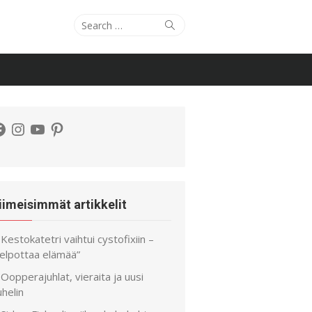
Search
Search
for:
acebook
Instagram
YouTube
Pinterest
iimeisimmät artikkelit
Kestokatetri vaihtui cystofixiin –
helpottaa elämää”
Oopperajuhlat, vieraita ja uusi
helin