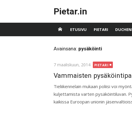
Skip
Pietar.in
to
content
ETUSIVU
PIETARI
DUCHEN
Avainsana:
pysäköinti
Posted
7 maaliskuun, 2014
PIETARI
on
Vammaisten pysäköintipai
Tieliikennelain mukaan poliisi voi myönt
kuljettamista varten pysäköintiluvan. 
kaikissa Euroopan unionin jäsenvaltiois