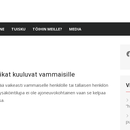
NE
TUISKU
TÖIHIN MEILLE?
MEDIA
F
kat kuuluvat vammaisille
ää vaikeasti vammaiselle henkilölle tai tällaisen henkilön
V
Pysäköintilupa ei ole ajoneuvokohtainen vaan se kelpaa
sa.
”
pu