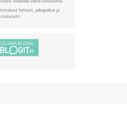
Sirkus Finlandia viikon kohokohta
Kesäiset helteet, jalkapalloa ja
stokatetri