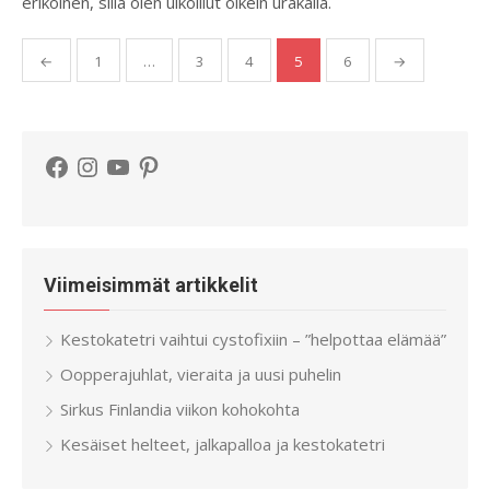
erikoinen, sillä olen ulkoillut oikein urakalla.
Artikkelien
←
1
…
3
4
5
6
→
sivutus
Facebook
Instagram
YouTube
Pinterest
Viimeisimmät artikkelit
Kestokatetri vaihtui cystofixiin – ”helpottaa elämää”
Oopperajuhlat, vieraita ja uusi puhelin
Sirkus Finlandia viikon kohokohta
Kesäiset helteet, jalkapalloa ja kestokatetri