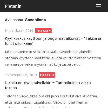
Skip
Pietar.in
to
content
Avainsana:
Savonlinna
Posted
6 helmikuun, 2019
PIETARI
on
Kyytikeskus käyttöön ja ongelmat alkoivat – ”Taksia ei
tullut ollenkaan”
Kirjoitin aiemmin siitä, että täällä Savonlinnan alueella
otetaan käyttöön kyytikeskus, jota kautta tilataan Sosterin
vammaispalvelun myöntämät kuljetuspalvelut.
Posted
13 tammikuun, 2019
PIETARI
on
Ulkoilu on kivaa talvellakin – Tammikuinen viikko
takana
Talvinen viikko alkaa olla ohi ja on siis tullut aika kirjoittaa,
että mitä onkaan tapahtunut. Viikko on ollut hieman