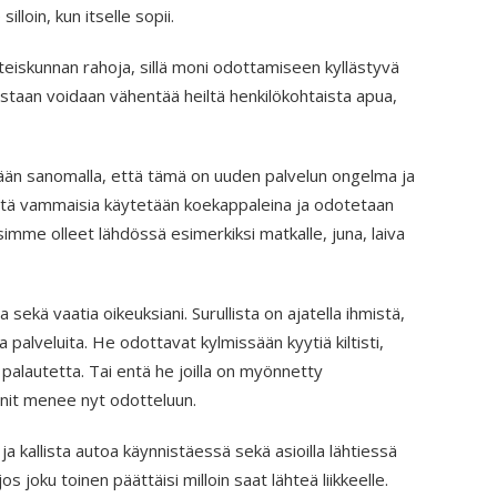
silloin, kun itselle sopii.
eiskunnan rahoja, sillä moni odottamiseen kyllästyvä
estaan voidaan vähentää heiltä henkilökohtaista apua,
ään sanomalla, että tämä on uuden palvelun ongelma ja
 että vammaisia käytetään koekappaleina ja odotetaan
imme olleet lähdössä esimerkiksi matkalle, juna, laiva
 sekä vaatia oikeuksiani. Surullista on ajatella ihmistä,
a palveluita. He odottavat kylmissään kyytiä kiltisti,
 palautetta. Tai entä he joilla on myönnetty
nnit menee nyt odotteluun.
 ja kallista autoa käynnistäessä sekä asioilla lähtiessä
s joku toinen päättäisi milloin saat lähteä liikkeelle.