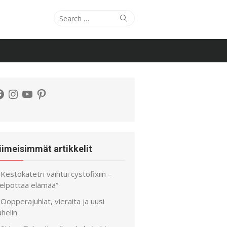
Search
Search
for:
acebook
Instagram
YouTube
Pinterest
iimeisimmät artikkelit
Kestokatetri vaihtui cystofixiin –
helpottaa elämää”
Oopperajuhlat, vieraita ja uusi
helin