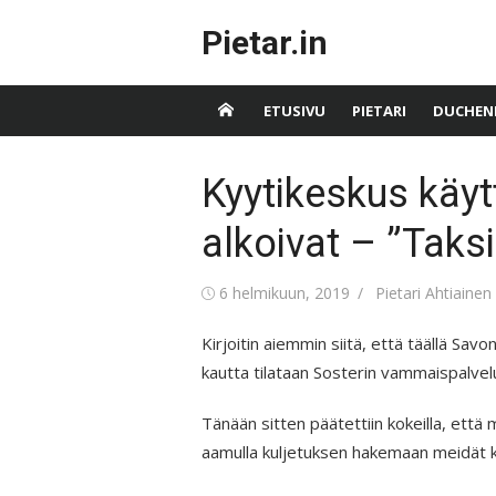
Skip
Pietar.in
to
content
ETUSIVU
PIETARI
DUCHEN
Kyytikeskus käy
alkoivat – ”Taksi
Posted
Author
6 helmikuun, 2019
Pietari Ahtiainen
on
Kirjoitin aiemmin siitä, että täällä Sav
kautta tilataan Sosterin vammaispalvel
Tänään sitten päätettiin kokeilla, että 
aamulla kuljetuksen hakemaan meidät kl