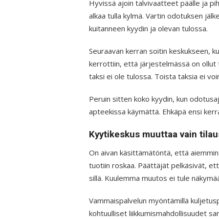
Hyvissä ajoin talvivaatteet päälle ja 
alkaa tulla kylmä. Vartin odotuksen jälk
kuitanneen kyydin ja olevan tulossa.
Seuraavan kerran soitin keskukseen, kun
kerrottiin, että järjestelmässä on ollut
taksi ei ole tulossa. Toista taksia ei voi
Peruin sitten koko kyydin, kun odotusaja
apteekissa käymättä. Ehkäpä ensi kerra
Kyytikeskus muuttaa vain til
On aivan käsittämätöntä, että aiemmin oi
tuotiin roskaa. Päättäjät pelkäsivät, ett
sillä. Kuulemma muutos ei tule näkymää
Vammaispalvelun myöntämillä kuljetuspal
kohtuulliset liikkumismahdollisuudet sam