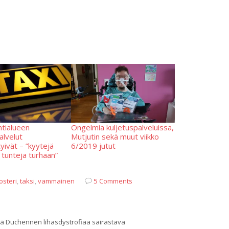
ntialueen
Ongelmia kuljetuspalveluissa,
alvelut
Mutjutin sekä muut viikko
yivät – ”kyytejä
6/2019 jutut
 tunteja turhaan”
osteri
,
taksi
,
vammainen
5 Comments
ää Duchennen lihasdystrofiaa sairastava