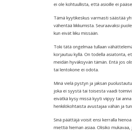
ei ole kohtuullista, että asioille ei pääse 
Tämä kyytikeskus varmasti säästää yht
vähentää liikkumista. Seuraavaksi puol
kun eivät liiku missään.
Toki tätä ongelmaa tullaan vähättelem
korjautuu kyllä. On todella asiatonta,
meidän hyväksyvän tämän. Entä jos olis
tai lentokone ei odota.
Minä vielä pystyn ja jaksan puolustautua
joka ei syystä tai toisesta vaadi toimivi
eivätkä kysy missä kyyti viipyy tai anna
henkilökohtaista avustajaa vähän ja tu
Sinä päättäjä voisit ensi kerralla hienoa
miettiä hieman asiaa. Olisiko mukavaa, jo