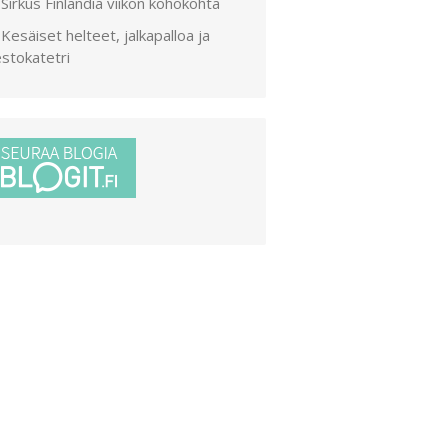
Sirkus Finlandia viikon kohokohta
Kesäiset helteet, jalkapalloa ja
stokatetri