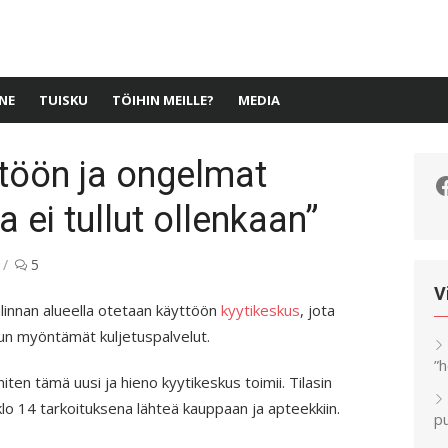
NE
TUISKU
TÖIHIN MEILLE?
MEDIA
ttöön ja ongelmat
F
a ei tullut ollenkaan”
5
V
onlinnan alueella otetaan käyttöön
kyytikeskus
, jota
un myöntämät kuljetuspalvelut.
”
miten tämä uusi ja hieno kyytikeskus toimii. Tilasin
o 14 tarkoituksena lähteä kauppaan ja apteekkiin.
pu