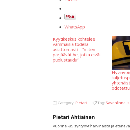
WhatsApp
Kyytikeskus kohtelee
vammaisia todella
asiattomasti – ”miten
pärjäävät he, jotka eivät
puolustaudu”
Hyvinvoi
kuljetusp
yhtenäist
odotettu
Category:
Pietari
Tag:
Savonlinna
,
s
Pietari Ahtiainen
Vuonna -85 syntynyt harvinaista ja etenev