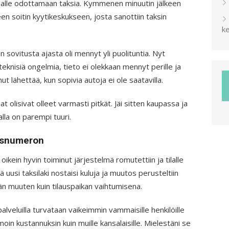
pihalle odottamaan taksia. Kymmenen minuutin jälkeen
een soitin kyytikeskukseen, josta sanottiin taksin
ke
 sovitusta ajasta oli mennyt yli puolituntia. Nyt
 teknisiä ongelmia, tieto ei olekkaan mennyt perille ja
nut lähettää, kun sopivia autoja ei ole saatavilla.
t olisivat olleet varmasti pitkät. Jäi sitten kaupassa ja
lla on parempi tuuri.
ausnumeron
kein hyvin toiminut järjestelmä romutettiin ja tilalle
ä uusi taksilaki nostaisi kuluja ja muutos perusteltiin
n muuten kuin tilauspaikan vaihtumisena.
veluilla turvataan vaikeimmin vammaisille henkilöille
oin kustannuksin kuin muille kansalaisille. Mielestäni se