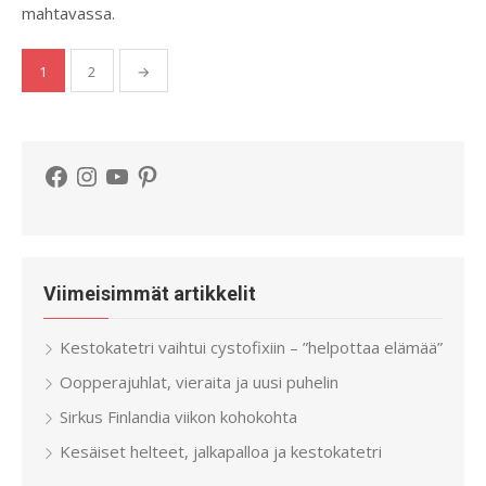
mahtavassa.
Artikkelien
1
2
→
sivutus
Facebook
Instagram
YouTube
Pinterest
Viimeisimmät artikkelit
Kestokatetri vaihtui cystofixiin – ”helpottaa elämää”
Oopperajuhlat, vieraita ja uusi puhelin
Sirkus Finlandia viikon kohokohta
Kesäiset helteet, jalkapalloa ja kestokatetri