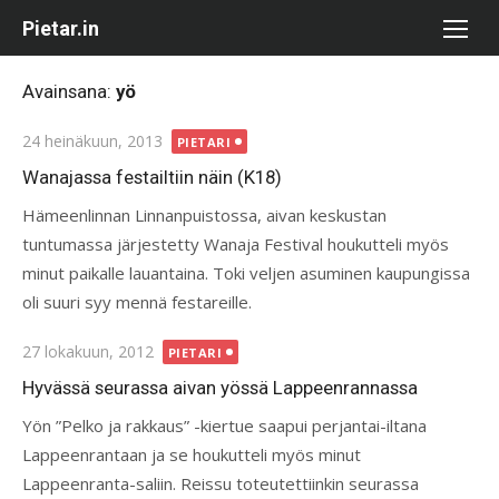
Skip
Pietar.in
to
content
Avainsana:
yö
Posted
24 heinäkuun, 2013
PIETARI
on
Wanajassa festailtiin näin (K18)
Hämeenlinnan Linnanpuistossa, aivan keskustan
tuntumassa järjestetty Wanaja Festival houkutteli myös
minut paikalle lauantaina. Toki veljen asuminen kaupungissa
oli suuri syy mennä festareille.
Posted
27 lokakuun, 2012
PIETARI
on
Hyvässä seurassa aivan yössä Lappeenrannassa
Yön ”Pelko ja rakkaus” -kiertue saapui perjantai-iltana
Lappeenrantaan ja se houkutteli myös minut
Lappeenranta-saliin. Reissu toteutettiinkin seurassa