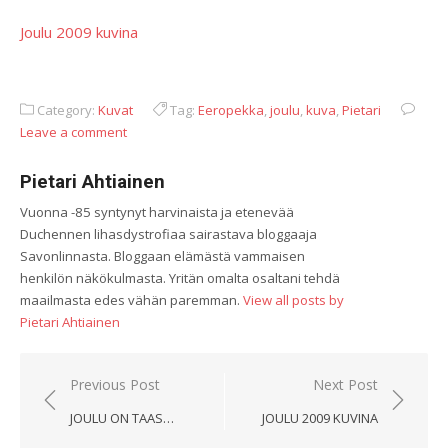
Joulu 2009 kuvina
Category:
Kuvat
Tag:
Eeropekka
,
joulu
,
kuva
,
Pietari
Leave a comment
Pietari Ahtiainen
Vuonna -85 syntynyt harvinaista ja etenevää
Duchennen lihasdystrofiaa sairastava bloggaaja
Savonlinnasta. Bloggaan elämästä vammaisen
henkilön näkökulmasta. Yritän omalta osaltani tehdä
maailmasta edes vähän paremman.
View all posts by
Pietari Ahtiainen
Artikkelien
Previous Post
Next Post
selaus
JOULU ON TAAS…
JOULU 2009 KUVINA