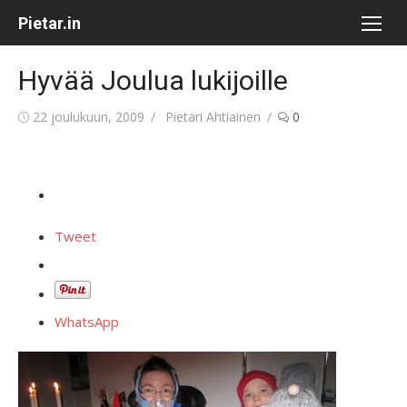
Skip
Pietar.in
to
content
Hyvää Joulua lukijoille
Posted
Author
22 joulukuun, 2009
Pietari Ahtiainen
0
on
Tweet
WhatsApp