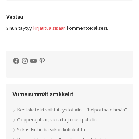
Vastaa
Sinun täytyy
kirjautua sisään
kommentoidaksesi.
Facebook
Instagram
YouTube
Pinterest
Viimeisimmät artikkelit
Kestokatetri vaihtui cystofixiin – ”helpottaa elämää”
Oopperajuhlat, vieraita ja uusi puhelin
Sirkus Finlandia viikon kohokohta