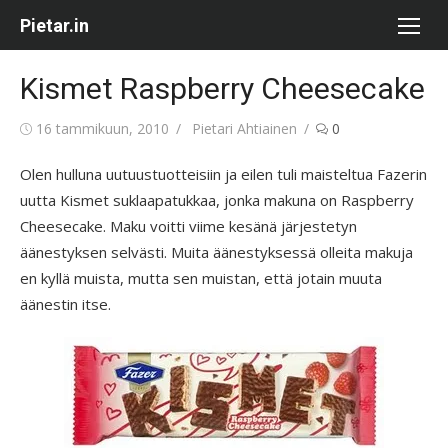
Skip
Pietar.in
to
content
Kismet Raspberry Cheesecake
Posted
Author
16 tammikuun, 2010
Pietari Ahtiainen
0
on
Olen hulluna uutuustuotteisiin ja eilen tuli maisteltua Fazerin
uutta Kismet suklaapatukkaa, jonka makuna on Raspberry
Cheesecake. Maku voitti viime kesänä järjestetyn
äänestyksen selvästi. Muita äänestyksessä olleita makuja
en kyllä muista, mutta sen muistan, että jotain muuta
äänestin itse.