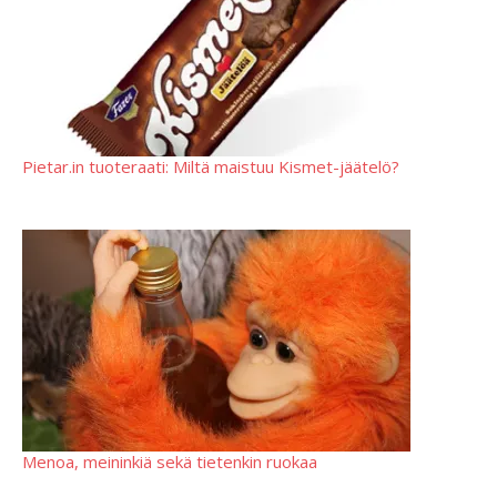
Pietar.in tuoteraati: Miltä maistuu Kismet-jäätelö?
Menoa, meininkiä sekä tietenkin ruokaa