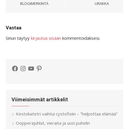
BLOGIMERKINTÄ
URAKKA
Vastaa
Sinun täytyy
kirjautua sisään
kommentoidaksesi.
Facebook
Instagram
YouTube
Pinterest
Viimeisimmät artikkelit
Kestokatetri vaihtui cystofixiin – ”helpottaa elämää”
Oopperajuhlat, vieraita ja uusi puhelin