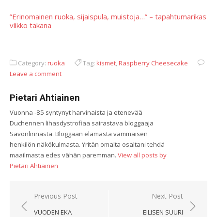
”Erinomainen ruoka, sijaispula, muistoja…” – tapahtumarikas
viikko takana
Category:
ruoka
Tag:
kismet
,
Raspberry Cheesecake
Leave a comment
Pietari Ahtiainen
Vuonna -85 syntynyt harvinaista ja etenevää
Duchennen lihasdystrofiaa sairastava bloggaaja
Savonlinnasta. Bloggaan elämästä vammaisen
henkilön näkökulmasta. Yritän omalta osaltani tehdä
maailmasta edes vähän paremman.
View all posts by
Pietari Ahtiainen
Artikkelien
Previous Post
Next Post
selaus
VUODEN EKA
EILISEN SUURI