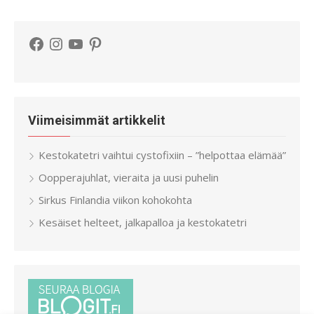
Facebook
Instagram
YouTube
Pinterest
Viimeisimmät artikkelit
Kestokatetri vaihtui cystofixiin – ”helpottaa elämää”
Oopperajuhlat, vieraita ja uusi puhelin
Sirkus Finlandia viikon kohokohta
Kesäiset helteet, jalkapalloa ja kestokatetri