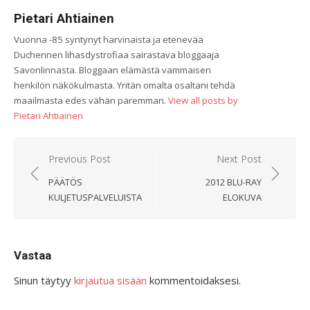
Pietari Ahtiainen
Vuonna -85 syntynyt harvinaista ja etenevää
Duchennen lihasdystrofiaa sairastava bloggaaja
Savonlinnasta. Bloggaan elämästä vammaisen
henkilön näkökulmasta. Yritän omalta osaltani tehdä
maailmasta edes vähän paremman.
View all posts by
Pietari Ahtiainen
Artikkelien
Previous Post
Next Post
selaus
PÄÄTÖS
2012 BLU-RAY
KULJETUSPALVELUISTA
ELOKUVA
Vastaa
Sinun täytyy
kirjautua sisään
kommentoidaksesi.