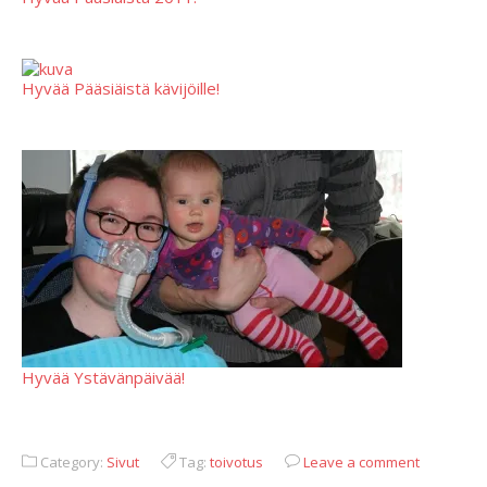
Hyvää Pääsiäistä kävijöille!
Hyvää Ystävänpäivää!
Category:
Sivut
Tag:
toivotus
Leave a comment