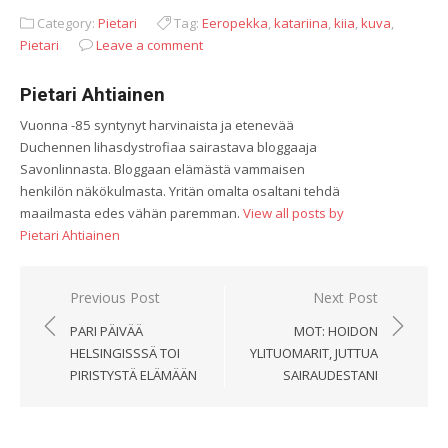
Category:
Pietari
Tag:
Eeropekka
,
katariina
,
kiia
,
kuva
,
Pietari
Leave a comment
Pietari Ahtiainen
Vuonna -85 syntynyt harvinaista ja etenevää
Duchennen lihasdystrofiaa sairastava bloggaaja
Savonlinnasta. Bloggaan elämästä vammaisen
henkilön näkökulmasta. Yritän omalta osaltani tehdä
maailmasta edes vähän paremman.
View all posts by
Pietari Ahtiainen
Artikkelien
Previous Post
Next Post
selaus
PARI PÄIVÄÄ
MOT: HOIDON
HELSINGISSSÄ TOI
YLITUOMARIT, JUTTUA
PIRISTYSTÄ ELÄMÄÄN
SAIRAUDESTANI