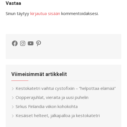
Vastaa
Sinun täytyy
kirjautua sisään
kommentoidaksesi.
Facebook
Instagram
YouTube
Pinterest
Viimeisimmät artikkelit
Kestokatetri vaihtui cystofixiin – ”helpottaa elämää”
Oopperajuhlat, vieraita ja uusi puhelin
Sirkus Finlandia viikon kohokohta
Kesäiset helteet, jalkapalloa ja kestokatetri