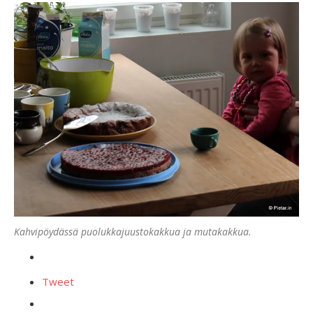
Kahvipöydässä puolukkajuustokakkua ja mutakakkua.
Tweet