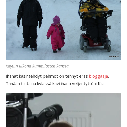
Käytiin ulkona kummilasten kanssa.
Ihanat käsintehdyt pehmot on tehnyt eräs
bloggaaja
.
Tänään tiistaina kylässä kävi ihana veljentyttöni Kiia.