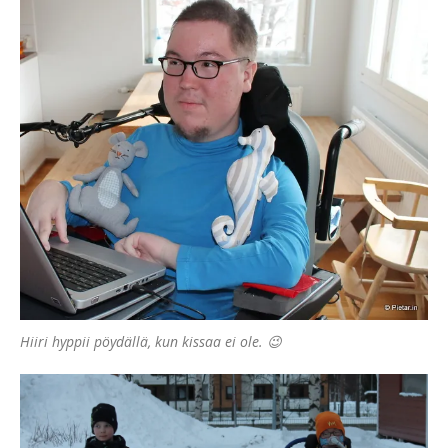
Hiiri hyppii pöydällä, kun kissaa ei ole. 😉