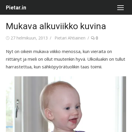
Skip
Pietar.in
to
content
Mukava alkuviikko kuvina
Posted
Author
27 helmikuun, 2013
Pietari Ahtiainen
0
on
Nyt on oikein mukava viikko menossa, kun vieraita on
riittänyt ja mieli on ollut muutenkin hyvä. Ulkoiluakin on tullut
harrastettua, kun sähköpyörätuolikin taas toimii.