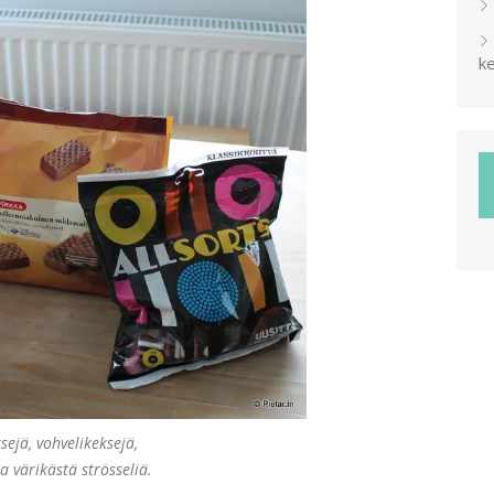
ke
sejä, vohvelikeksejä,
a värikästä strösseliä.