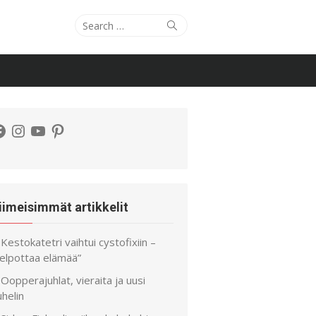
Search
Search
for:
acebook
Instagram
YouTube
Pinterest
iimeisimmät artikkelit
Kestokatetri vaihtui cystofixiin –
helpottaa elämää”
Oopperajuhlat, vieraita ja uusi
helin