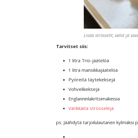
Lisää strösselit, valot ja sa
Tarvitset siis:
1 litra Trio-jäätelöä
1 litra mansikkajäätelöä
Pyöreitä täytekeksejä
Vohvelikeksejä
Englanninlakritsimakeisia
Värikkäitä strösselejä
ps. Jäähdytä tarjoilulautanen kylmäksi