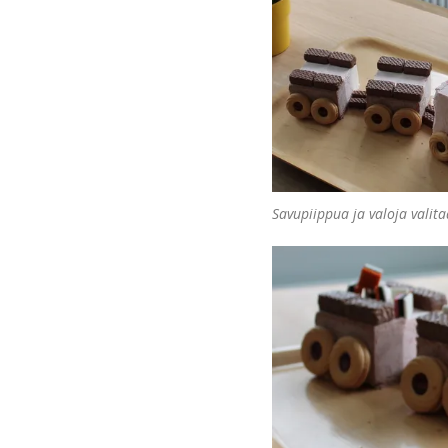
Savupiippua ja valoja valita