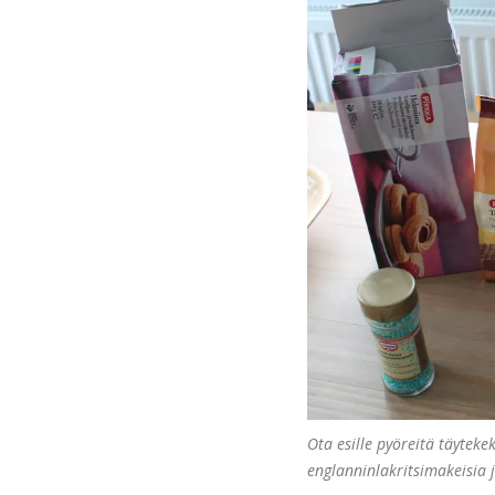
Ota esille pyöreitä täytekek
englanninlakritsimakeisia j