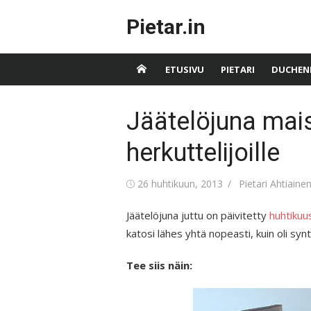
Skip
Pietar.in
to
content
ETUSIVU
PIETARI
DUCHEN
Jäätelöjuna mais
herkuttelijoille
Posted
Author
26 huhtikuun, 2013
Pietari Ahtiaine
on
Jäätelöjuna juttu on päivitetty
huhtikuu
katosi lähes yhtä nopeasti, kuin oli synt
Tee siis näin: