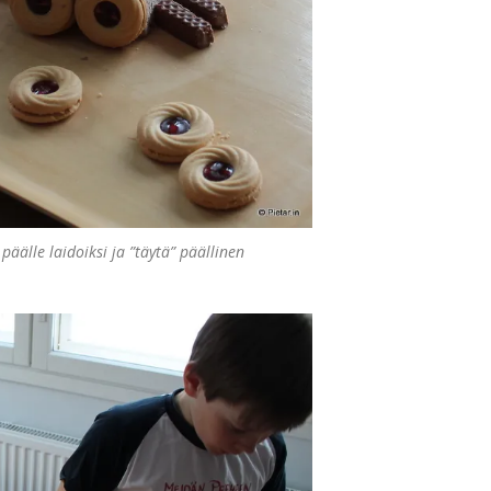
päälle laidoiksi ja ”täytä” päällinen