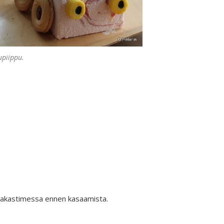
vupiippu.
 pakastimessa ennen kasaamista.