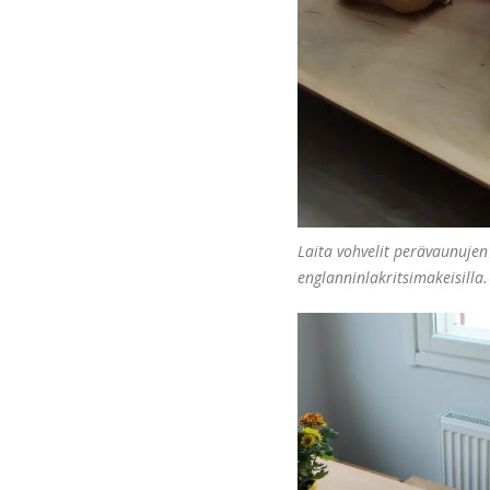
Laita vohvelit perävaunujen 
englanninlakritsimakeisilla.