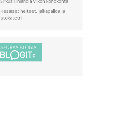
Sirkus Finlandia viikon kohokohta
Kesäiset helteet, jalkapalloa ja
stokatetri