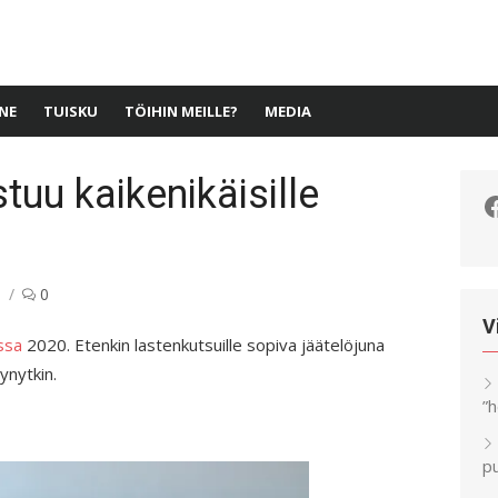
NE
TUISKU
TÖIHIN MEILLE?
MEDIA
tuu kaikenikäisille
F
n
0
V
ssa
2020. Etenkin lastenkutsuille sopiva jäätelöjuna
ynytkin.
”
pu