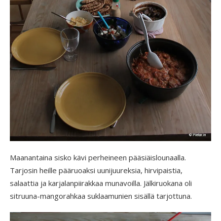
Maanantaina sisko kävi perheineen pääsiäislounaalla.
Tarjosin heille pääruoaksi uunijuureksia, hirvipaistia,
salaattia ja karjalanpiirakkaa munavoilla. Jälkiruokana oli
sitruuna-mangorahkaa suklaamunien sisällä tarjottuna.