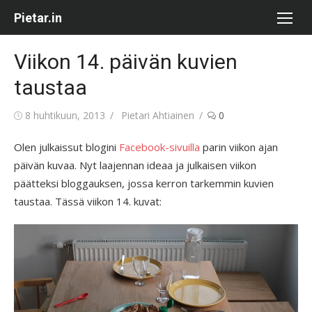
Skip
Pietar.in
to
content
Viikon 14. päivän kuvien
taustaa
Posted
Author
8 huhtikuun, 2013
Pietari Ahtiainen
0
on
Olen julkaissut blogini
Facebook-sivuilla
parin viikon ajan
päivän kuvaa. Nyt laajennan ideaa ja julkaisen viikon
päätteksi bloggauksen, jossa kerron tarkemmin kuvien
taustaa. Tässä viikon 14. kuvat: