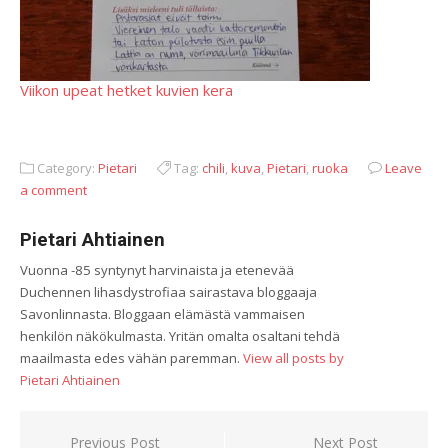
Viikon upeat hetket kuvien kera
Category:
Pietari
Tag:
chili
,
kuva
,
Pietari
,
ruoka
Leave
a comment
Pietari Ahtiainen
Vuonna -85 syntynyt harvinaista ja etenevää
Duchennen lihasdystrofiaa sairastava bloggaaja
Savonlinnasta. Bloggaan elämästä vammaisen
henkilön näkökulmasta. Yritän omalta osaltani tehdä
maailmasta edes vähän paremman.
View all posts by
Pietari Ahtiainen
Artikkelien
Previous Post
Next Post