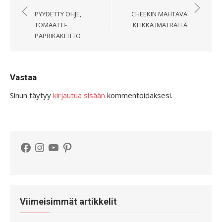
selaus
PYYDETTY OHJE,
CHEEKIN MAHTAVA
TOMAATTI-
KEIKKA IMATRALLA
PAPRIKAKEITTO
Vastaa
Sinun täytyy
kirjautua sisään
kommentoidaksesi.
Facebook
Instagram
YouTube
Pinterest
Viimeisimmät artikkelit