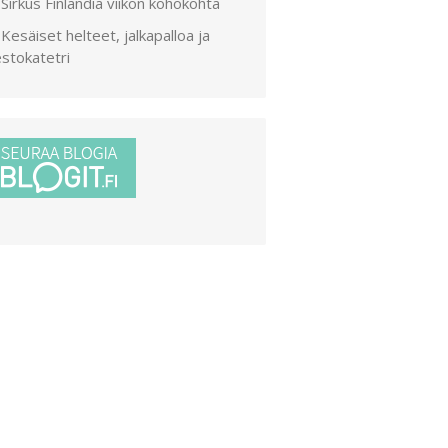
Sirkus Finlandia viikon kohokohta
Kesäiset helteet, jalkapalloa ja
stokatetri