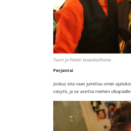
Tuure ja Pietari kuvauksellisina
Perjantai
Joskus sitä vaan jumittuu omiin ajatuks
väsytti, ja se asettui miehen olkapäälle