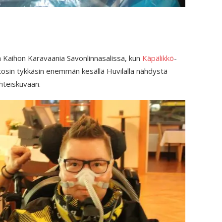
a Kaihon Karavaania Savonlinnasalissa, kun
Käpälikkö
-
tosin tykkäsin enemmän kesällä Huvilalla nähdystä
yhteiskuvaan.