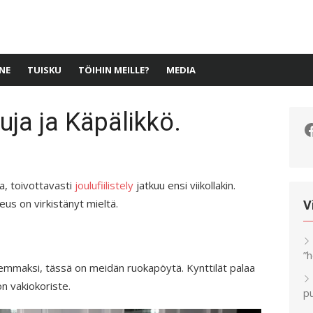
NE
TUISKU
TÖIHIN MEILLE?
MEDIA
uja ja Käpälikkö.
F
a, toivottavasti
joulufiilistely
jatkuu ensi viikollakin.
eus on virkistänyt mieltä.
V
”
uisemmaksi, tässä on meidän ruokapöytä. Kynttilät palaa
 on vakiokoriste.
pu