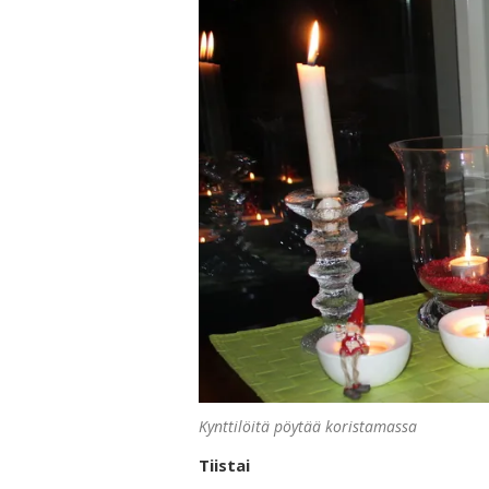
Kynttilöitä pöytää koristamassa
Tiistai