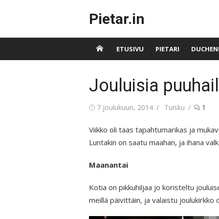
Skip
Pietar.in
to
content
ETUSIVU
PIETARI
DUCHEN
Jouluisia puuhail
Posted
Author
7 joulukuun, 2014
Tuisku
1
on
Viikko oli taas tapahtumarikas ja mukav
Luntakin on saatu maahan, ja ihana valk
Maanantai
Kotia on pikkuhiljaa jo koristeltu joul
meillä päivittäin, ja valaistu joulukirkko