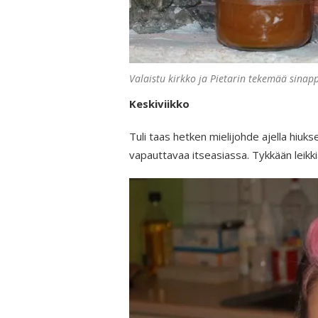
Valaistu kirkko ja Pietarin tekemää sinap
Keskiviikko
Tuli taas hetken mielijohde ajella hiukset
vapauttavaa itseasiassa. Tykkään leikkiä