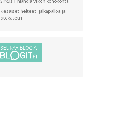
Sirkus Finlandia viikon kohokohta
Kesäiset helteet, jalkapalloa ja
stokatetri