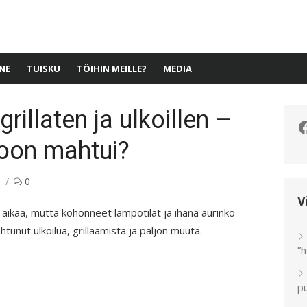
NE
TUISKU
TÖIHIN MEILLE?
MEDIA
rillaten ja ulkoillen –
F
koon mahtui?
n
0
V
 aikaa, mutta kohonneet lämpötilat ja ihana aurinko
tunut ulkoilua, grillaamista ja paljon muuta.
”
pu