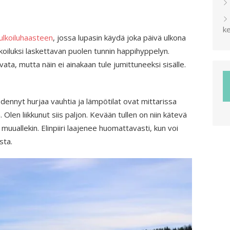
ke
ulkoiluhaasteen
, jossa lupasin käydä joka päivä ulkona
koiluksi laskettavan puolen tunnin happihyppelyn.
vata, mutta näin ei ainakaan tule jumittuneeksi sisälle.
dennyt hurjaa vauhtia ja lämpötilat ovat mittarissa
len liikkunut siis paljon. Kevään tullen on niin kätevä
 muuallekin. Elinpiiri laajenee huomattavasti, kun voi
sta.