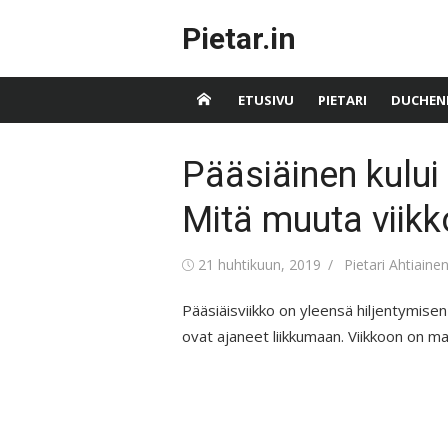
Skip
Pietar.in
to
content
ETUSIVU
PIETARI
DUCHEN
Pääsiäinen kului g
Mitä muuta viik
Posted
Author
21 huhtikuun, 2019
Pietari Ahtiaine
on
Pääsiäisviikko on yleensä hiljentymisen
ovat ajaneet liikkumaan. Viikkoon on mah