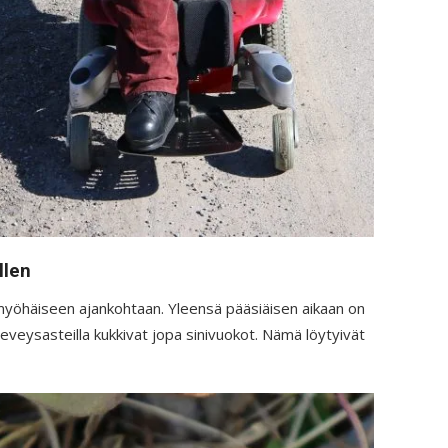
llen
 myöhäiseen ajankohtaan. Yleensä pääsiäisen aikaan on
n leveysasteilla kukkivat jopa sinivuokot. Nämä löytyivät