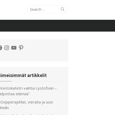
Search
Search
for:
acebook
Instagram
YouTube
Pinterest
iimeisimmät artikkelit
Kestokatetri vaihtui cystofixiin –
helpottaa elämää”
Oopperajuhlat, vieraita ja uusi
helin