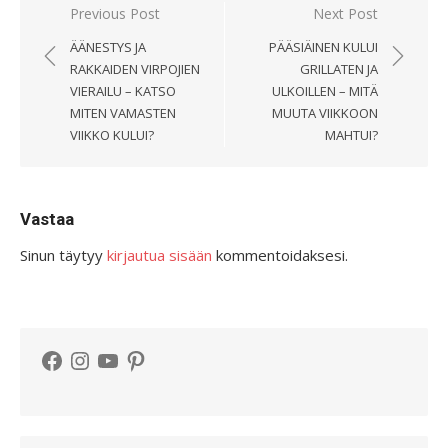
Artikkelien
Previous Post
Next Post
selaus
ÄÄNESTYS JA
PÄÄSIÄINEN KULUI
RAKKAIDEN VIRPOJIEN
GRILLATEN JA
VIERAILU – KATSO
ULKOILLEN – MITÄ
MITEN VAMASTEN
MUUTA VIIKKOON
VIIKKO KULUI?
MAHTUI?
Vastaa
Sinun täytyy
kirjautua sisään
kommentoidaksesi.
Facebook
Instagram
YouTube
Pinterest