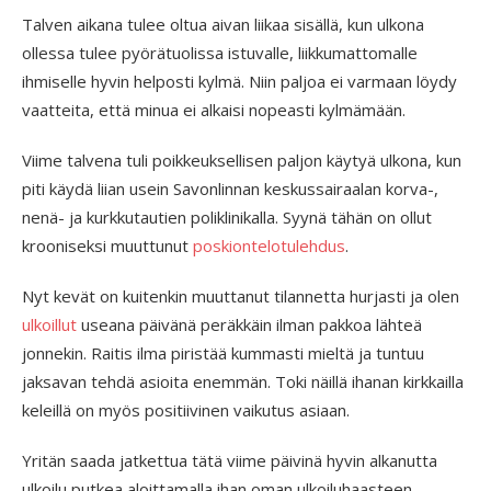
Talven aikana tulee oltua aivan liikaa sisällä, kun ulkona
ollessa tulee pyörätuolissa istuvalle, liikkumattomalle
ihmiselle hyvin helposti kylmä. Niin paljoa ei varmaan löydy
vaatteita, että minua ei alkaisi nopeasti kylmämään.
Viime talvena tuli poikkeuksellisen paljon käytyä ulkona, kun
piti käydä liian usein Savonlinnan keskussairaalan korva-,
nenä- ja kurkkutautien poliklinikalla. Syynä tähän on ollut
krooniseksi muuttunut
poskiontelotulehdus
.
Nyt kevät on kuitenkin muuttanut tilannetta hurjasti ja olen
ulkoillut
useana päivänä peräkkäin ilman pakkoa lähteä
jonnekin. Raitis ilma piristää kummasti mieltä ja tuntuu
jaksavan tehdä asioita enemmän. Toki näillä ihanan kirkkailla
keleillä on myös positiivinen vaikutus asiaan.
Yritän saada jatkettua tätä viime päivinä hyvin alkanutta
ulkoilu putkea aloittamalla ihan oman ulkoiluhaasteen.