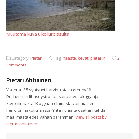
Muutama kuva ulkoilureissulta
Category:
Pietari
Tag:
haaste
,
kevät
,
pietar.in
2
Comments
Pietari Ahtiainen
Vuonna -85 syntynyt harvinaista ja etenevää
Duchennen lihasdystrofiaa sairastava bloggaaja
Savonlinnasta. Bloggaan elämästä vammaisen
henkilön näkökulmasta. Yritän omalta osaltani tehdä
maailmasta edes vähän paremman.
View all posts by
Pietari Ahtiainen