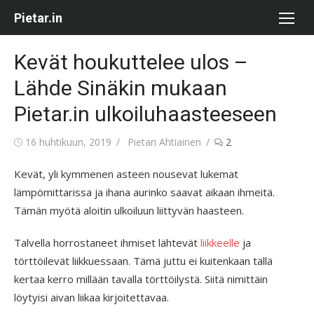
Skip
Pietar.in
to
content
Kevät houkuttelee ulos –
Lähde Sinäkin mukaan
Pietar.in ulkoiluhaasteeseen
Posted
Author
16 huhtikuun, 2019
Pietari Ahtiainen
2
on
Kevät, yli kymmenen asteen nousevat lukemat
lämpömittarissa ja ihana aurinko saavat aikaan ihmeitä.
Tämän myötä aloitin ulkoiluun liittyvän haasteen.
Talvella horrostaneet ihmiset lähtevät
liikkeelle
ja
törttöilevät liikkuessaan. Tämä juttu ei kuitenkaan tällä
kertaa kerro millään tavalla törttöilystä. Siitä nimittäin
löytyisi aivan liikaa kirjoitettavaa.