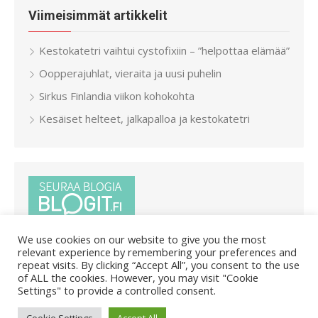
Viimeisimmät artikkelit
Kestokatetri vaihtui cystofixiin – ”helpottaa elämää”
Oopperajuhlat, vieraita ja uusi puhelin
Sirkus Finlandia viikon kohokohta
Kesäiset helteet, jalkapalloa ja kestokatetri
We use cookies on our website to give you the most
relevant experience by remembering your preferences and
repeat visits. By clicking “Accept All”, you consent to the use
of ALL the cookies. However, you may visit "Cookie
Settings" to provide a controlled consent.
© 2026 Pietar.in
/
Powered by WordPress
/
Theme by Design