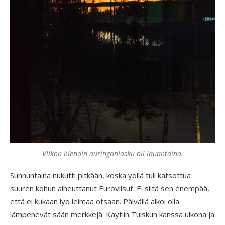
Viikon hienoin auringonlasku oli lauantaina.
Sunnuntaina nukutti pitkään, koska yöllä tuli katsottua
suuren kohun aiheuttanut Euroviisut. Ei siitä sen enempää,
että ei kukaan lyö leimaa otsaan. Päivällä alkoi olla
lämpenevät sään merkkejä. Käytiin Tuiskun kanssa ulkona ja