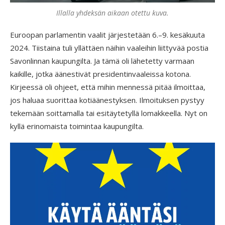
Illalla yhdeksän aikaan otettu kuva.
Euroopan parlamentin vaalit järjestetään 6.–9. kesäkuuta
2024. Tiistaina tuli yllättäen näihin vaaleihin liittyvää postia
Savonlinnan kaupungilta. Ja tämä oli lähetetty varmaan
kaikille, jotka äänestivät presidentinvaaleissa kotona.
Kirjeessä oli ohjeet, että mihin mennessä pitää ilmoittaa,
jos haluaa suorittaa kotiäänestyksen. Ilmoituksen pystyy
tekemään soittamalla tai esitäytetyllä lomakkeella. Nyt on
kyllä erinomaista toimintaa kaupungilta.