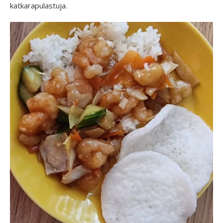
katkarapulastuja.