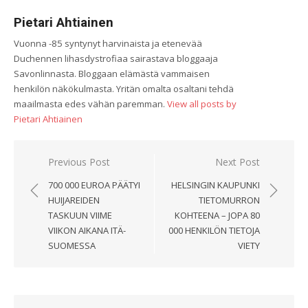
Pietari Ahtiainen
Vuonna -85 syntynyt harvinaista ja etenevää
Duchennen lihasdystrofiaa sairastava bloggaaja
Savonlinnasta. Bloggaan elämästä vammaisen
henkilön näkökulmasta. Yritän omalta osaltani tehdä
maailmasta edes vähän paremman.
View all posts by
Pietari Ahtiainen
Artikkelien
Previous Post
Next Post
selaus
700 000 EUROA PÄÄTYI
HELSINGIN KAUPUNKI
HUIJAREIDEN
TIETOMURRON
TASKUUN VIIME
KOHTEENA – JOPA 80
VIIKON AIKANA ITÄ-
000 HENKILÖN TIETOJA
SUOMESSA
VIETY