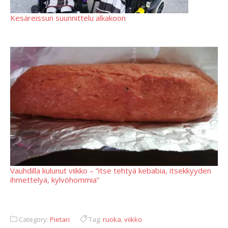
Kesäreissun suunnittelu alkakoon
Vauhdilla kulunut viikko – ”itse tehtyä kebabia, itsekkyyden
ihmettelyä, kylvöhommia”
Category:
Pietari
Tag:
ruoka
,
viikko