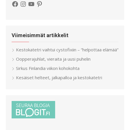
Facebook
Instagram
YouTube
Pinterest
Viimeisimmät artikkelit
Kestokatetri vaihtui cystofixiin – ”helpottaa elämää”
Oopperajuhlat, vieraita ja uusi puhelin
Sirkus Finlandia viikon kohokohta
Kesäiset helteet, jalkapalloa ja kestokatetri