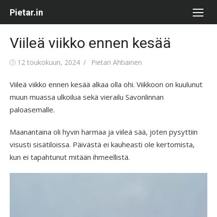
Skip
Pietar.in
to
content
Viileä viikko ennen kesää
Posted
Author
12 toukokuun, 2024
Pietari Ahtiainen
on
Viileä viikko ennen kesää alkaa olla ohi. Viikkoon on kuulunut
muun muassa ulkoilua sekä vierailu Savonlinnan
paloasemalle.
Maanantaina oli hyvin harmaa ja viileä sää, joten pysyttiin
visusti sisätiloissa. Päivästä ei kauheasti ole kertomista,
kun ei tapahtunut mitään ihmeellistä.