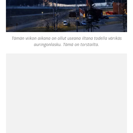
Tämän viikon aikana on ollut useana iltana todella värikäs
auringonlasku. Tämä on torstailta.