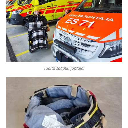
Täältä saapuu johtaja!