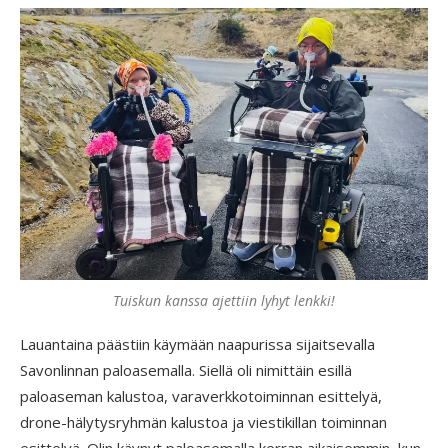
Tuiskun kanssa ajettiin lyhyt lenkki!
Lauantaina päästiin käymään naapurissa sijaitsevalla
Savonlinnan paloasemalla. Siellä oli nimittäin esillä
paloaseman kalustoa, varaverkkotoiminnan esittelyä,
drone-hälytysryhmän kalustoa ja viestikillan toiminnan
esittelyä. Olin käynyt paloasemalla kerran aikaisemmin, kun