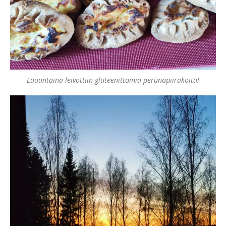
Lauantaina leivottiin gluteenittomia perunapiirakoita!