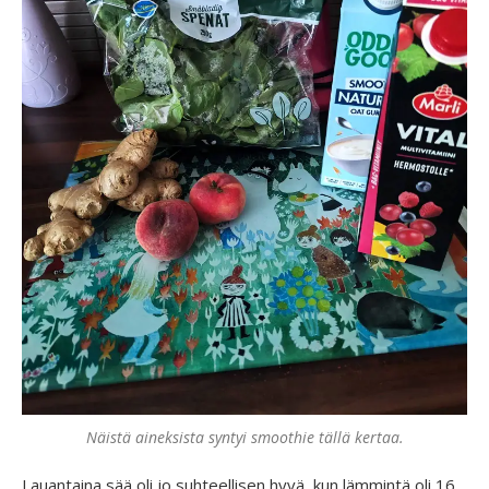
Näistä aineksista syntyi smoothie tällä kertaa.
Lauantaina sää oli jo suhteellisen hyvä, kun lämmintä oli 16