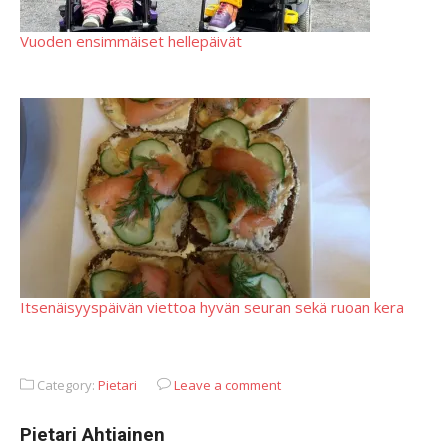
Vuoden ensimmäiset hellepäivät
Itsenäisyyspäivän viettoa hyvän seuran sekä ruoan kera
Category:
Pietari
Leave a comment
Pietari Ahtiainen