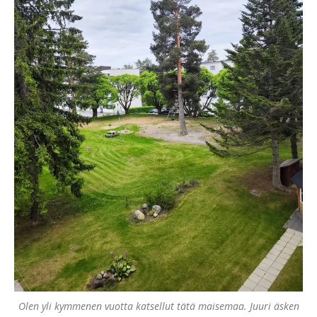
Olen yli kymmenen vuotta katsellut tätä maisemaa. Juuri äsken