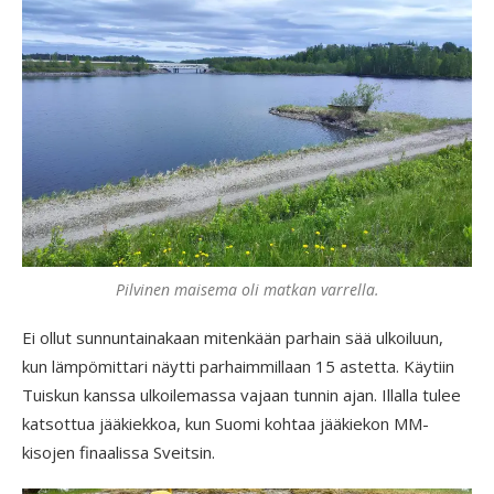
Pilvinen maisema oli matkan varrella.
Ei ollut sunnuntainakaan mitenkään parhain sää ulkoiluun,
kun lämpömittari näytti parhaimmillaan 15 astetta. Käytiin
Tuiskun kanssa ulkoilemassa vajaan tunnin ajan. Illalla tulee
katsottua jääkiekkoa, kun Suomi kohtaa jääkiekon MM-
kisojen finaalissa Sveitsin.