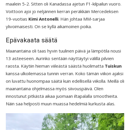
maalein 5-2. Sitten oli Kanadassa ajetun F1-kilpailun vuoro.
Voittoon ajoi jo neljännen kerran peräkkäin Mercedeksen
19-vuotias
Kimi Antonelli
. Hän johtaa MM-sarjaa
ylivoimaisesti. On se kyllä aikamoinen poika.
Epävakaata säätä
Maanantaina oli taas hyvin tuulinen päivä ja lämpötila nousi
13 asteeseen. Aurinko sentään näyttäytyi välillä pilvien
raosta. Käytiin hieman viileästä säästä huolimatta
Tuiskun
kanssa ulkoilemassa tunnin verran. Koko tämän viikon ajaksi
on luvattu huonompaa säätä kuin edellisellä viikolla. Meillä oli
maanantaina ohjelmassa myös siivouspäivä. Olen
innostunut pitkästä aikaa juomaan iltapalalla smoothieita.
Näin saa helposti muun muassa hedelmiä kurkusta alas.