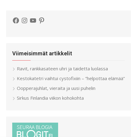
Facebook
Instagram
YouTube
Pinterest
Viimeisimmät artikkelit
Ravit, rankkasateen uhri ja taidetta luolassa
Kestokatetri vaihtui cystofixiin – ”helpottaa elämää”
Oopperajuhlat, vieraita ja uusi puhelin
Sirkus Finlandia viikon kohokohta