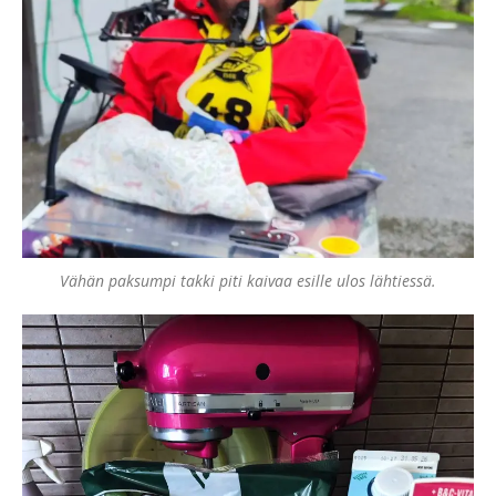
Vähän paksumpi takki piti kaivaa esille ulos lähtiessä.