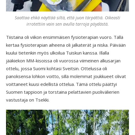
Saattaa ehkä näyttää siltä, että juon tärpättiä. Oikeasti
irrotettiin vain sen avulla tarroja pöydästä.
Tiistaina oli viikon ensimmäisen fysioterapian vuoro. Tällä
kertaa fysioterapian aiheena oli jalkaterät ja niska. Päivään
kuului tietenkin myös ulkoilua Tuiskun kanssa. Illalla
jääkiekon MM-kisoissa oli vuorossa viimeinen alkusarjan
ottelu, jossa Suomi kohtasi Sveitsin. Ottelussa oli
panoksensa lohkon voitto, sillä molemmat joukkueet olivat
voittaneet kuusi edellistä ottelua. Tämä ottelu päättyi
Suomen tappioon ja torstaina pelattavien puolivälierien
vastustaja on Tsekki.