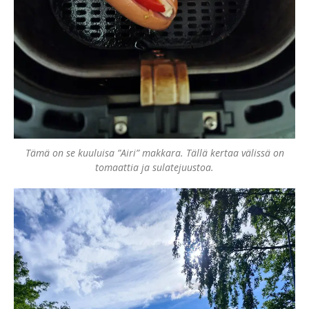
Tämä on se kuuluisa ”Airi” makkara. Tällä kertaa välissä on
tomaattia ja sulatejuustoa.