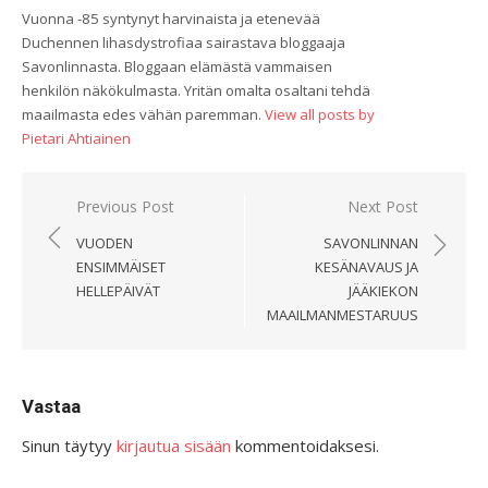
Vuonna -85 syntynyt harvinaista ja etenevää
Duchennen lihasdystrofiaa sairastava bloggaaja
Savonlinnasta. Bloggaan elämästä vammaisen
henkilön näkökulmasta. Yritän omalta osaltani tehdä
maailmasta edes vähän paremman.
View all posts by
Pietari Ahtiainen
Artikkelien
Previous Post
Next Post
selaus
VUODEN
SAVONLINNAN
ENSIMMÄISET
KESÄNAVAUS JA
HELLEPÄIVÄT
JÄÄKIEKON
MAAILMANMESTARUUS
Vastaa
Sinun täytyy
kirjautua sisään
kommentoidaksesi.