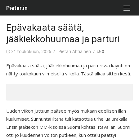
Skip
Pietar.in
to
content
Epävakaata säätä,
jääkiekkohuumaa ja parturi
Posted
Author
31 toukokuun, 2026
Pietari Ahtiainen
0
on
Epävakaata säätä, jääkiekkohuumaa ja parturissa käynti on
nähty toukokuun viimeisellä viikolla. Tästä alkaa sitten kesä.
Uuden viikon juttuun pääsee myös mukaan edellisen illan
kuulumiset. Sunnuntai iltana tuli katsottua urheilua urakalla.
Ensin jääkiekon MM-kisoissa Suomi kohtasi Itävallan. Suomi
otti jo kuudennen voiton putkeen, kun ottelu päättyi