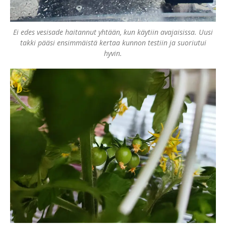
Ei edes vesisade haitannut yhtään, kun käytiin avajaisissa. Uusi
takki pääsi ensimmäistä kertaa kunnon testiin ja suoriutui
hyvin.