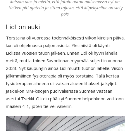
katsoin ulos ja mietin, että jotain outoa maisemassa nyt on.
Hetken piti ajatella ja sitten tajusin, että kiipeilyteline on viety
pois.
Lidl on auki
Torstaina oli vuorossa todennäköisesti viikon kiireisin päivä,
kun oli ohjelmassa paljon asioita. Yksi niistä oli käynti
Lidlissä vuosien tauon jälkeen. Ennen Lidl oli hyvin lähellä
meitä, mutta toinen Savonlinnan myymälä suljettiin vuonna
2023. Nyt kaupungin ainoa Lidl muutti tuohon lähelle. Viikon
jälkimmäinen fysioterapia oli myös torstaina. Tällä kertaa
fysioterapian aiheena oli vatsan alueen lihakset ja kyljet.
Jääkiekon MM-kisojen puolivälierissä Suomea vastaan
asettui Tsekki. Ottelu päättyi Suomen helpohkoon voittoon
maalein 4-1, joten tie vei välieriin.