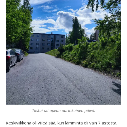
Tiistai oli upean aurinkoinen päivä.
Keskiviikkona oli viileä sää, kun lämmintä oli vain 7 astetta.