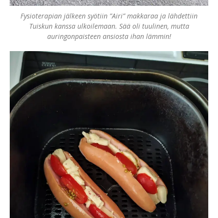
Fysioterapian jälkeen syötiin ”Airi” makkaraa ja lähdettiin
Tuiskun kanssa ulkoilemaan. Sää oli tuulinen, mutta
auringonpaisteen ansiosta ihan lämmin!