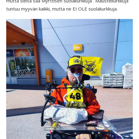
mutta sieltä saa Myrttisen suolakurkkuja . Maustekurkkuja
tuntuu myyvän kaikki, mutta ne EI OLE suolakurkkuja.