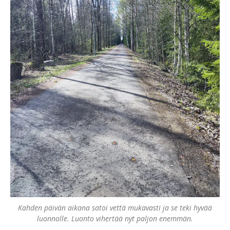
Kahden päivän aikana satoi vettä mukavasti ja se teki hyvää
luonnolle. Luonto vihertää nyt paljon enemmän.