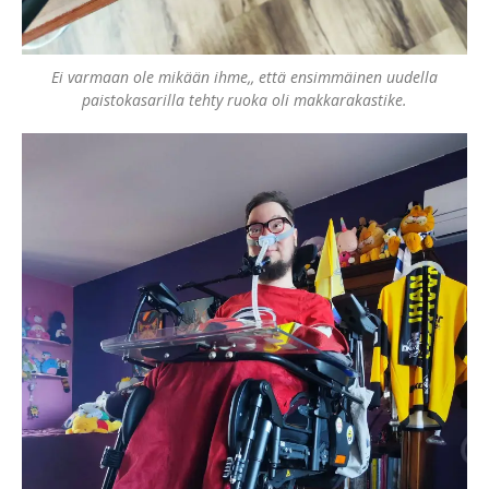
Ei varmaan ole mikään ihme,, että ensimmäinen uudella
paistokasarilla tehty ruoka oli makkarakastike.