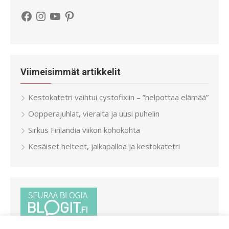
Facebook
Instagram
YouTube
Pinterest
Viimeisimmät artikkelit
Kestokatetri vaihtui cystofixiin – ”helpottaa elämää”
Oopperajuhlat, vieraita ja uusi puhelin
Sirkus Finlandia viikon kohokohta
Kesäiset helteet, jalkapalloa ja kestokatetri