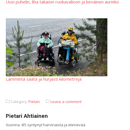
Uusi puhelin, liha takaisin ruokavalioon ja keväinen aurinko
Lämmintä säätä ja hurjasti kilometrejä
Category:
Pietari
Leave a comment
Pietari Ahtiainen
Vuonna -85 syntynyt harvinaista ja etenevää