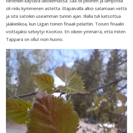
tietenkin käytävä ulkoilemassa. Sää oli pilvinen ja lämpötila
oli reilu kymmenen astetta. Iltapäivällä alkoi satamaan vettä
ja sitä satoikin useamman tunnin ajan. Illalla tuli katsottua
jääkiekkoa, kun Liigan toinen finaali pelattiin. Toisen finaalin
voittajaksi selviytyi KooKoo. En oikein ymmärrä, että miten
Tappara on ollut noin huono.