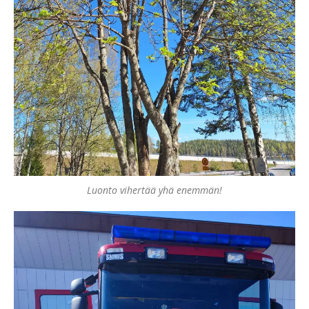
Luonto vihertää yhä enemmän!