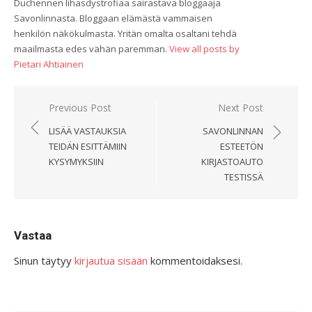
Duchennen lihasdystrofiaa sairastava bloggaaja
Savonlinnasta. Bloggaan elämästä vammaisen
henkilön näkökulmasta. Yritän omalta osaltani tehdä
maailmasta edes vähän paremman.
View all posts by
Pietari Ahtiainen
Artikkelien
Previous Post
Next Post
selaus
LISÄÄ VASTAUKSIA
SAVONLINNAN
TEIDÄN ESITTÄMIIN
ESTEETÖN
KYSYMYKSIIN
KIRJASTOAUTO
TESTISSÄ
Vastaa
Sinun täytyy
kirjautua sisään
kommentoidaksesi.