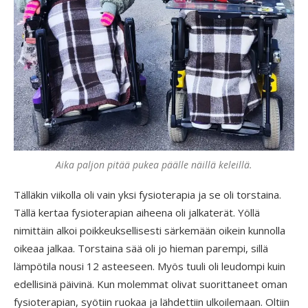
Aika paljon pitää pukea päälle näillä keleillä.
Tälläkin viikolla oli vain yksi fysioterapia ja se oli torstaina.
Tällä kertaa fysioterapian aiheena oli jalkaterät. Yöllä
nimittäin alkoi poikkeuksellisesti särkemään oikein kunnolla
oikeaa jalkaa. Torstaina sää oli jo hieman parempi, sillä
lämpötila nousi 12 asteeseen. Myös tuuli oli leudompi kuin
edellisinä päivinä. Kun molemmat olivat suorittaneet oman
fysioterapian, syötiin ruokaa ja lähdettiin ulkoilemaan. Oltiin