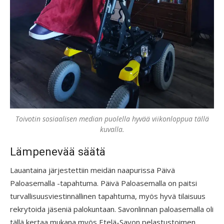
Toivotin sosiaalisen median puolella hyvää viikonloppua tällä
kuvalla.
Lämpenevää säätä
Lauantaina järjestettiin meidän naapurissa Päivä
Paloasemalla -tapahtuma. Päivä Paloasemalla on paitsi
turvallisuusviestinnällinen tapahtuma, myös hyvä tilaisuus
rekrytoida jäseniä palokuntaan. Savonlinnan paloasemalla oli
tällä kertaa mukana myös Etelä-Savon pelastustoimen