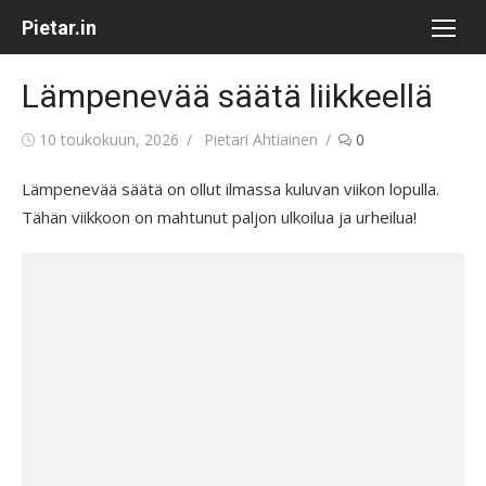
Skip
Pietar.in
to
content
Lämpenevää säätä liikkeellä
Posted
Author
10 toukokuun, 2026
Pietari Ahtiainen
0
on
Lämpenevää säätä on ollut ilmassa kuluvan viikon lopulla.
Tähän viikkoon on mahtunut paljon ulkoilua ja urheilua!