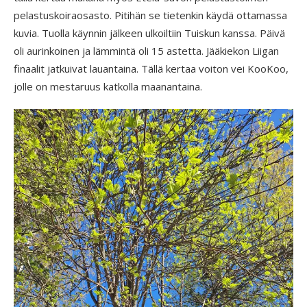
pelastuskoiraosasto. Pitihän se tietenkin käydä ottamassa
kuvia. Tuolla käynnin jälkeen ulkoiltiin Tuiskun kanssa. Päivä
oli aurinkoinen ja lämmintä oli 15 astetta. Jääkiekon Liigan
finaalit jatkuivat lauantaina. Tällä kertaa voiton vei KooKoo,
jolle on mestaruus katkolla maanantaina.