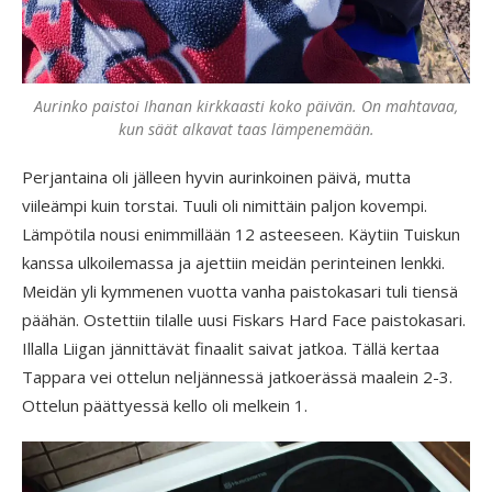
Aurinko paistoi Ihanan kirkkaasti koko päivän. On mahtavaa,
kun säät alkavat taas lämpenemään.
Perjantaina oli jälleen hyvin aurinkoinen päivä, mutta
viileämpi kuin torstai. Tuuli oli nimittäin paljon kovempi.
Lämpötila nousi enimmillään 12 asteeseen. Käytiin Tuiskun
kanssa ulkoilemassa ja ajettiin meidän perinteinen lenkki.
Meidän yli kymmenen vuotta vanha paistokasari tuli tiensä
päähän. Ostettiin tilalle uusi Fiskars Hard Face paistokasari.
Illalla Liigan jännittävät finaalit saivat jatkoa. Tällä kertaa
Tappara vei ottelun neljännessä jatkoerässä maalein 2-3.
Ottelun päättyessä kello oli melkein 1.